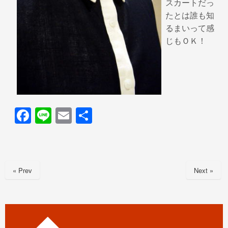
スカートだっ
たとは誰も知
るまいって感
じもＯＫ！
F
Li
E
共
a
n
m
有
c
e
ail
e
« Prev
Next »
b
o
o