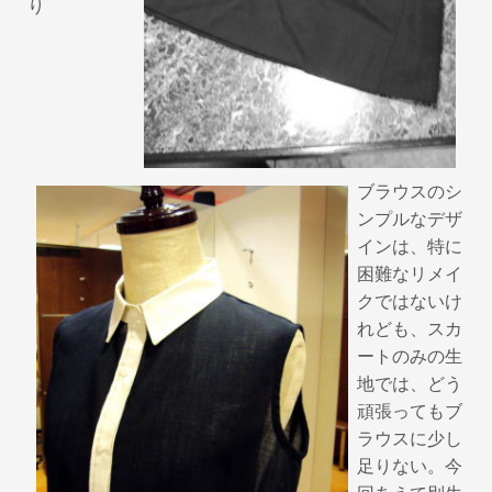
り
ブラウスのシ
ンプルなデザ
インは、特に
困難なリメイ
クではないけ
れども、スカ
ートのみの生
地では、どう
頑張ってもブ
ラウスに少し
足りない。今