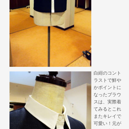
白紺のコント
ラストで鮮や
かポイントに
なったブラウ
スは、実際着
てみるとこれ
またキレイで
可愛い！元が