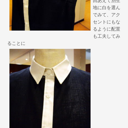
回あえて別生
地に白を選ん
でみて、アク
セントにもな
るように配置
も工夫してみ
ることに