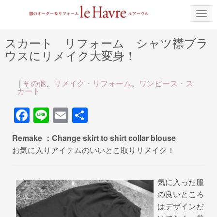
N
a
v
i
スカート リフォーム シャツ襟ブラ
g
ウスにリメイク大変身！
a
t
i
o
|
その他
、
リメイク・リフォーム
、
ワンピース・ス
n
カート
F
Li
E
共
a
n
m
有
Remake ：Change skirt to shirt collar blouse
c
e
ail
お気に入りアイテムのいいとこ取りリメイク！
e
b
気に入った服
o
の良いところ
o
はデザインだ