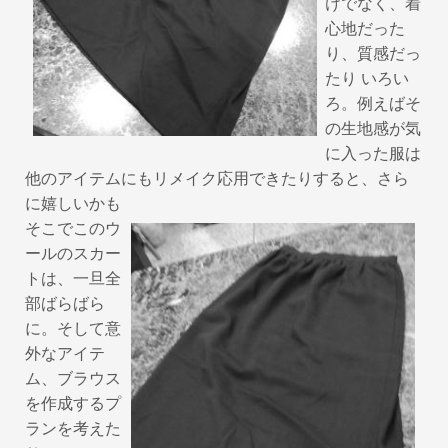
k
けでなく、着
心地だった
り、質感だっ
たり いろい
ろ。例えばそ
の生地感が気
に入った服は
他のアイテムにもリメイク応用できたりすると、さら
に嬉しいかも
そこでこのウ
ールのスカー
トは、一旦全
部ばらばら
に。そして意
外なアイテ
ム、ブラウス
を作成するプ
ランを考えた