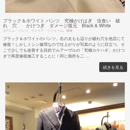
ブラック＆ホワイト パンツ 究極かけはぎ 虫食い 破
れ 穴 かけつぎ ダメージ復元 Black & White
|
デニム・パンツ
、
リメイク・リフォーム
、
補修
ブラック＆ホワイトのパンツ。右の太もも辺りが破れ穴を他店にて
修復！しかしミシン修理なので仕上がりが写真のように目立つ。そ
こで少しでも改善する目的でルアーヴルの「究極カケハギ」かけつ
ぎで再度修復施工することに！同じ個所を二 ...
続きを見る