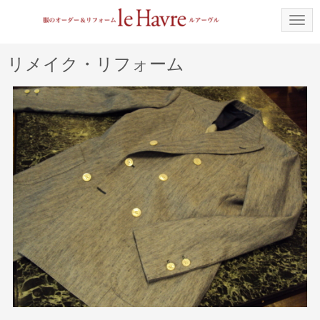
N
a
v
i
リメイク・リフォーム
g
a
t
i
o
n