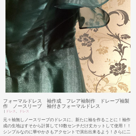
フォーマルドレス 袖作成 フレア袖制作 ドレープ袖製
作 ノースリーブ 袖付きフォーマルドレス
|
ドレス
、
ドレス
元々袖無しノースリーブのドレスに、新たに袖を作ることに！袖作
成の生地はすそから計算して10数センチだけ丈カットして使用！！
シンプルなのに華やかさもアクセントで演出出来るよう！さらに二