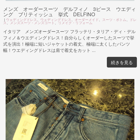
メンズ オーダースーツ デルフィノ 3ピース ウエディ
ング ブリティッシュ 挙式 DELFINO
|
ウェディングドレス
、
ウェディングドレス
、
オーダーメイド
、
スーツ・ボトム
、
ドレ
ス
、
メンズスーツ・メンズコート
、
リメイク・リフォーム
イタリア メンズオーダースーツ フラッテリ・タリア・ディ・デル
フィノ＆ウエディングドレス！自分らしくオーダーしたスーツで挙
式を演出！極端に短いジャケットの着丈、極端に太くしたパンツ
幅！ウエディングドレスは肩で着丈をカット ...
続きを見る