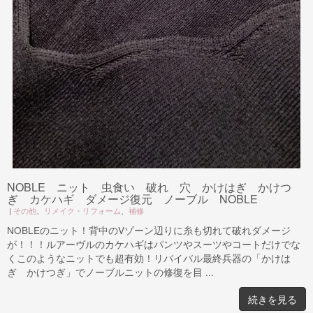
NOBLE ニット 虫食い 破れ 穴 かけはぎ かけつ
ぎ カケハギ ダメージ復元 ノーブル NOBLE
|
その他
、
リメイク・リフォーム
、
補修
NOBLEのニット！背中のVゾーン辺りに糸も切れて破れダメージ
が！！！ルアーヴルのカケハギはパンツやスーツやコートだけでな
くこのようなニットでも超有効！リバイバル最終兵器の「かけは
ぎ かけつぎ」でノーブルニットの修復を目 ...
続きを見る