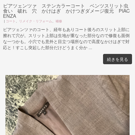
ピアツェンツァ ステンカラーコート ベンツスリット虫
食い 破れ 穴 かけはぎ かけつぎダメージ復元 PIAC
ENZA
|
コート
、
リメイク・リフォーム
、
補修
ピアツェンツァのコート、経年もありコート後ろのスリット上部に
擦れて穴が。スリット上部は生地が重なった部分なので修復も面倒
な一つかも。小穴でも意外と目立つ場所なので高度なかけはぎで対
応と！すこし突起した部分だけどうまく分か ...
続きを見る