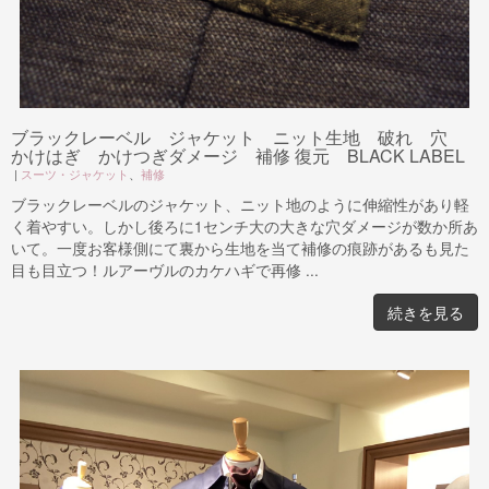
ブラックレーベル ジャケット ニット生地 破れ 穴
かけはぎ かけつぎダメージ 補修 復元 BLACK LABEL
|
スーツ・ジャケット
、
補修
ブラックレーベルのジャケット、ニット地のように伸縮性があり軽
く着やすい。しかし後ろに1センチ大の大きな穴ダメージが数か所あ
いて。一度お客様側にて裏から生地を当て補修の痕跡があるも見た
目も目立つ！ルアーヴルのカケハギで再修 ...
続きを見る