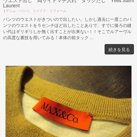
ウエスト出し 両サイドマチ入れ タックだし Yves Saint
Laurent
|
デニム・パンツ
、
リメイク・リフォーム
パンツのウエストがきついので出したい。しかし過去に一度このパ
ンツのウエストを５センチほど出したことありで、すでに後ろの縫
い代はギリギリしか無く出すことが出来ない！！そこでルアーヴル
の高度な裏技を用いてみる！本体の前タック ...
続きを見る