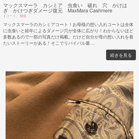
マックスマーラ カシミア 虫食い 破れ 穴 かけは
ぎ かけつぎダメージ復元 MaxMara Cashmere
|
コート
、
補修
マックスマーラのカシミアコート！お母様の想い入れコートは全体
に虫食いと経年によるダメージ穴が全体に広がり！わからないほど
多数あるので一部の写真だけ掲載。だけど自分が母の想い入れを着
たいストーリーがある！そこでリバイバル最 ...
続きを見る