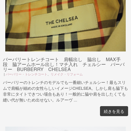
バーバリートレンチコート 肩幅出し 脇出し MAX手
段 脇アームホール出し！マチ入れ チェルシー バーバ
リー BURBERRY CHELSEA
|
バーバリー・トレンチコート
、
リメイク・リフォーム
バーバリーのトレンチのモデルでも一番細いチェルシー！最もスリ
ムで肩幅が細めの女性らしいイメージCHELSEA。しかし肩も脇下も
非常にタイトできつい場合もあり！一般的に脇や肩を出したくても
縫い代が無いため出せない。ルアーヴ ...
続きを見る