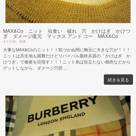
MAX&Co ニット 虫食い 破れ 穴 かけはぎ かけつ
ぎ ダメージ復元 マックス アンド コー MAX&Co
|
その他
、
補修
大事なMAX&Coのニット！！気づかぬ間に胸元に大きな穴が！！！
ニットは共生地も困難だけどリバイバル最終兵器の「かけはぎ か
けつぎ」で修復を目指す！！！ニット糸は目立たない個所などから
ゲットしながら、ダメージ穴部 ...
続きを見る