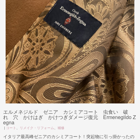
エルメネジルド ゼニア カシミアコート 虫食い 破
れ 穴 かけはぎ かけつぎダメージ復元 Ermenegildo Z
egna
|
コート
、
リメイク・リフォーム
、
補修
イタリア最高峰ゼニアのカシミアコート！突起物に引っ掛かったの