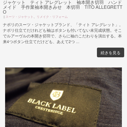
ジャケット ティト アレグレット 袖本開き切羽 ハンド
メイド 手作業袖本開きみせ 本切羽 TITO ALLEGRETT
O
|
スーツ・ジャケット
、
リメイク・リフォーム
ナポリのスーツ・ジャケットブランド、「ティト アレグレット」。
ナポリ仕立てだけれども袖はボタンも付いてない未完成状態。そこ
でルアーヴルの本開き切羽で、さらに袖のこだわりを演出する。本
来4つボタン仕立てだけども、あえて2つ ...
続きを見る