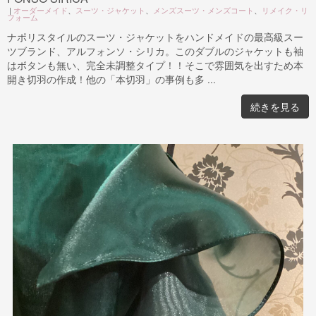
|
オーダーメイド
、
スーツ・ジャケット
、
メンズスーツ・メンズコート
、
リメイク・リ
フォーム
ナポリスタイルのスーツ・ジャケットをハンドメイドの最高級スー
ツブランド、アルフォンソ・シリカ。このダブルのジャケットも袖
はボタンも無い、完全未調整タイプ！！そこで雰囲気を出すため本
開き切羽の作成！他の「本切羽」の事例も多 ...
続きを見る