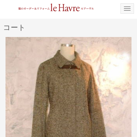
N
a
v
i
コート
g
a
t
i
o
n