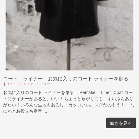
コート ライナー お気に入りのコート ライナーを創る！
|
コート
、
リメイク・リフォーム
お気に入りのコート ライナーを創る！ Remake ：Liner_Coat コー
トにライナーがあると、いい！ちょっと寒がりにも、ずいぶんあり
がたい！いろんな生地もあるし、カッコいい。スグたのもう！！ な
にかとお役立ち定番 ...
続きを見る