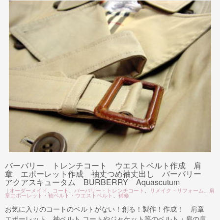
バーバリー トレンチコート ウエストベルト作成 肩
章 エポーレット作成 袖丈つめ袖丈出し バーバリー
アクアスキュータム BURBERRY Aquascutum
|
オーダーメイド
、
コート
、
バーバリー・トレンチコート
、
リメイク・リフォーム
、
肩
章エポーレット・袖ベルト・ウエストベルト
、
補修
お気に入りのコートのベルトがない！創る！製作！作成！ 肩章
エポーレット 袖ベルト コートやジャケット等のベルト・肩の肩