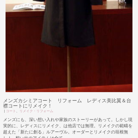
メンズカシミアコート リフォーム レディス美比翼＆台
襟コートにリメイク！
|
コート
、
リメイク・リフォーム
メンズにも、深い想い入れや家族のストーリーがあって。しかし現
実的に、レディスにリメイク、は他店では無理。リメイクの範疇を
超えた「新たに創る」ルアーヴル。オーダーとリメイクの垣根無
し！ 想い出のアイテムは全て ...