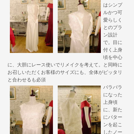
はシンプ
ルかつ可
愛らしく
とのプラ
ン設計
で。目に
付く上身
頃を中心
に、大胆にレース使いでリメイクを考えて。と同時に
お召しいただくお客様のサイズにも、全体がピッタリ
と合わせるも必須
バラバラ
になった
上身頃
に、新た
にパター
ンを起こ
したノー