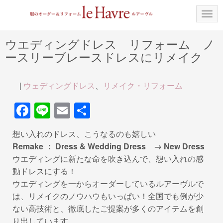
N
a
v
i
ウエディングドレス リフォーム ノ
g
ースリーブレースドレスにリメイク
a
t
i
o
|
ウェディングドレス
、
リメイク・リフォーム
n
F
Li
E
共
a
n
m
有
想い入れのドレス、こうなるのも嬉しい
c
e
ail
Remake ： Dress & Wedding Dress → New Dress
e
ウエディングに新たな命を吹き込んで、想い入れの感
b
動ドレスにする！
ウエディングを一からオーダーしているルアーヴルで
o
は、リメイクのノウハウもいっぱい！全国でも例が少
o
ない高技術と、徹底したご提案が多くのアイテムを創
k
り出しています。