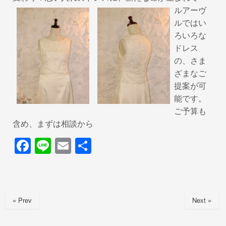
ルアーヴ
ルではい
ろいろな
ドレス
の、さま
ざまなご
提案が可
能です。
ご予算も
含め、まずは相談から
F
Li
E
共
a
n
m
有
c
e
ail
e
« Prev
Next »
b