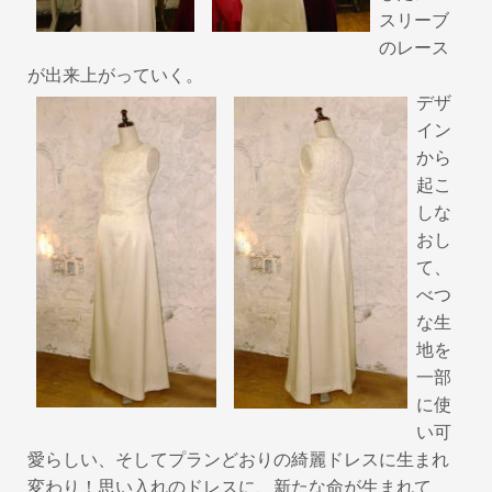
スリーブ
のレース
が出来上がっていく。
デザ
イン
から
起こ
しな
おし
て、
べつ
な生
地を
一部
に使
い可
愛らしい、そしてプランどおりの綺麗ドレスに生まれ
変わり！思い入れのドレスに、新たな命が生まれて