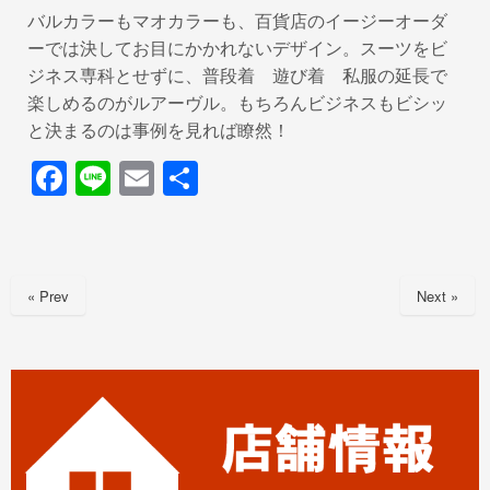
バルカラーもマオカラーも、百貨店のイージーオーダ
ーでは決してお目にかかれないデザイン。スーツをビ
ジネス専科とせずに、普段着 遊び着 私服の延長で
楽しめるのがルアーヴル。もちろんビジネスもビシッ
と決まるのは事例を見れば瞭然！
F
Li
E
共
a
n
m
有
c
e
ail
e
« Prev
Next »
b
o
o
k