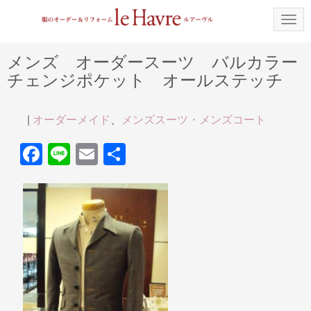
N
a
v
i
メンズ オーダースーツ バルカラー
g
チェンジポケット オールステッチ
a
t
i
o
|
オーダーメイド
、
メンズスーツ・メンズコート
n
F
Li
E
共
a
n
m
有
c
e
ail
e
b
o
o
k