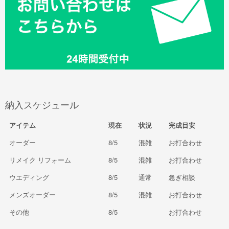
納入スケジュール
アイテム
現在
状況
完成目安
オーダー
8/5
混雑
お打合わせ
リメイク リフォーム
8/5
混雑
お打合わせ
ウエディング
8/5
通常
急ぎ相談
メンズオーダー
8/5
混雑
お打合わせ
その他
8/5
お打合わせ