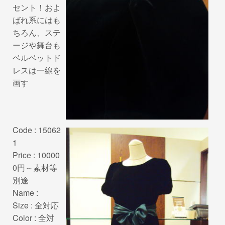
セント！およ
ばれ系にはも
ちろん、ステ
ージや舞台も
ベルベットド
レスは一線を
画す
Code : 15062
1
Price : 10000
0円～素材等
別途
Name :
Size : 全対応
Color : 全対