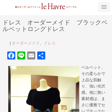
N
a
v
i
ドレス オーダーメイド ブラックベ
g
ルベットロングドレス
a
t
i
o
|
オーダーメイド
、
ドレス
n
F
Li
E
共
a
n
m
有
ベルベット、
c
e
ail
その柔らかで
e
上品な肌触
b
り、強い光沢
感。他に無い
o
素材感は、ま
o
さに優雅でセ
k
レブチックな