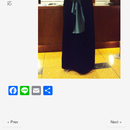
応
F
Li
E
共
a
n
m
有
c
e
ail
e
« Prev
Next »
b