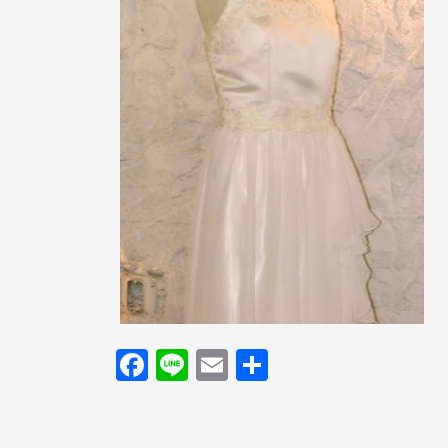
F
Li
E
共
a
n
m
有
c
e
ail