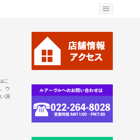
N
a
v
i
g
a
t
i
o
n
ねに
。ウ
い演