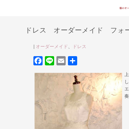
ドレス オーダーメイド フォ
|
オーダーメイド
、
ドレス
F
Li
E
共
a
n
m
有
上
c
e
ail
し
e
エ
b
奏
o
o
k