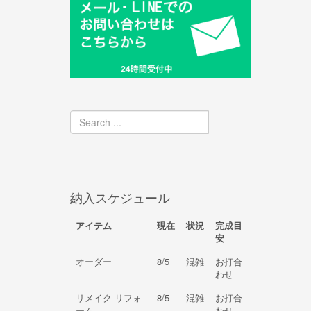
納入スケジュール
アイテム
現在
状況
完成目
安
オーダー
8/5
混雑
お打合
わせ
リメイク リフォ
8/5
混雑
お打合
ーム
わせ