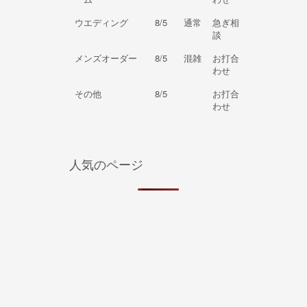
ウエディング
8/5
通常
急ぎ相
談
メンズオーダー
8/5
混雑
お打合
わせ
その他
8/5
お打合
わせ
人気のページ