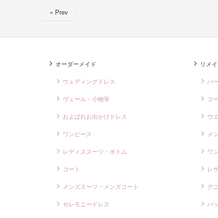
e
« Prev
b
o
o
k
オーダーメイド
リメイ
ウェディングドレス
バ
ヴェール・小物等
コ
およばれお出かけドレス
ウ
ワンピース
メ
レディススーツ・ボトム
ワ
コート
レ
メンズスーツ・メンズコート
デ
セレモニードレス
バ