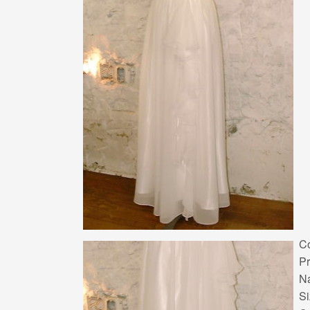
Co
P
N
S