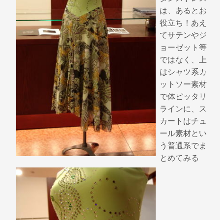
は、あるとお
役立ち！あえ
てサテンやジ
ョーゼット等
ではなく、上
はシャツ系カ
ットソー素材
で体ピッタリ
ラインに、ス
カートはチュ
ール素材とい
う普通系でま
とめてみる