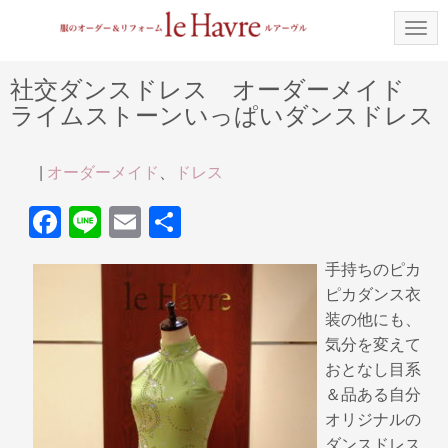
N
a
v
i
社交ダンスドレス オーダーメイド
g
ライムストーンいっぱいダンスドレス
a
t
i
o
|
オーダーメイド
、
ドレス
n
F
Li
E
共
a
n
m
有
手持ちのピカ
c
e
ail
ピカダンス衣
e
装の他にも、
b
気分を変えて
おとなし目系
o
＆品ある自分
o
オリジナルの
k
ダンスドレス