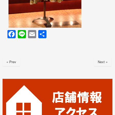
F
Li
E
共
a
n
m
有
c
e
ail
e
« Prev
Next »
b
o
o
k