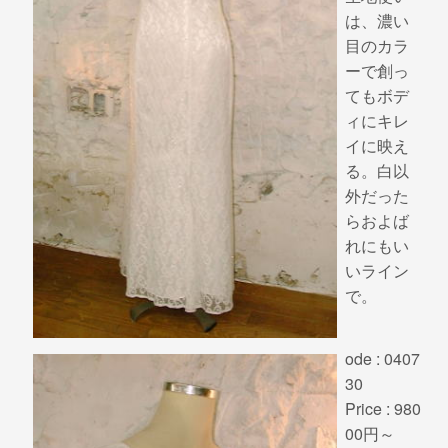
は、濃い
目のカラ
ーで創っ
てもボデ
ィにキレ
イに映え
る。白以
外だった
らおよば
れにもい
いライン
で。
ode : 0407
30
Price : 980
00円～