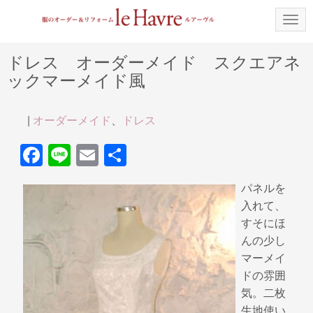
N
a
v
i
ドレス オーダーメイド スクエアネ
g
ックマーメイド風
a
t
i
o
|
オーダーメイド
、
ドレス
n
F
Li
E
共
a
n
m
有
パネルを
c
e
ail
入れて、
e
すそにほ
b
んの少し
マーメイ
o
ドの雰囲
o
気。二枚
k
生地使い