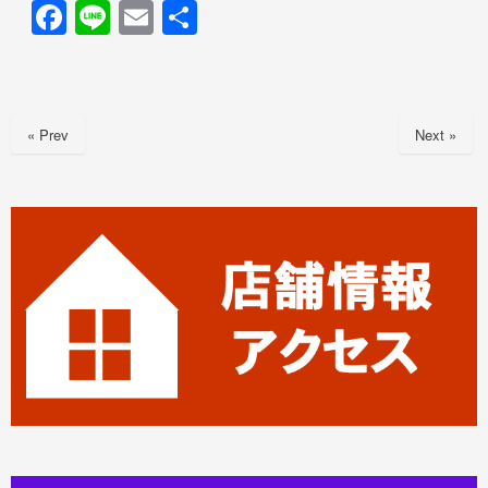
F
Li
E
共
a
n
m
有
c
e
ail
e
« Prev
Next »
b
o
o
k