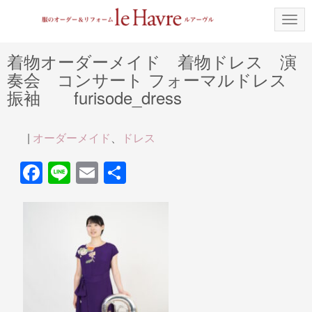
N
a
v
i
着物オーダーメイド 着物ドレス 演
g
奏会 コンサート フォーマルドレス
a
t
振袖 furisode_dress
i
o
n
|
オーダーメイド
、
ドレス
F
Li
E
共
a
n
m
有
c
e
ail
e
b
o
o