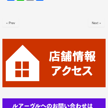
a
n
m
有
c
e
ail
e
« Prev
Next »
b
o
o
k