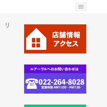
N
a
v
i
g
 リ
a
t
i
o
n