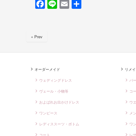
F
Li
E
共
a
n
m
有
c
e
ail
e
« Prev
b
o
o
k
オーダーメイド
リメイ
ウェディングドレス
バ
ヴェール・小物等
コ
およばれお出かけドレス
ウ
ワンピース
メ
レディススーツ・ボトム
ワ
コート
レ