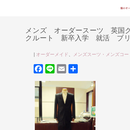
メンズ オーダースーツ 英国
クルート 新卒入学 就活 ブ
|
オーダーメイド
、
メンズスーツ・メンズコー
F
Li
E
共
a
n
m
有
c
e
ail
e
b
o
o