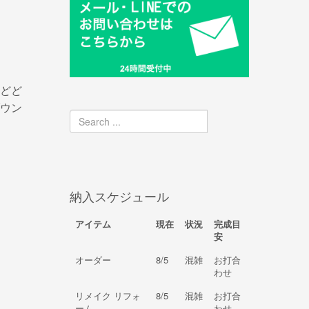
どど
ウン
納入スケジュール
アイテム
現在
状況
完成目
安
オーダー
8/5
混雑
お打合
わせ
リメイク リフォ
8/5
混雑
お打合
ーム
わせ