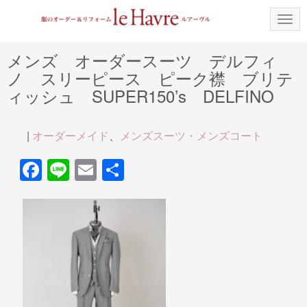
N
a
v
i
メンズ オーダースーツ デルフィ
g
ノ スリーピース ピーク襟 ブリテ
a
t
ィッシュ SUPER150’s DELFINO
i
o
n
|
オーダーメイド
、
メンズスーツ・メンズコート
F
Li
E
共
a
n
m
有
c
e
ail
e
b
o
o