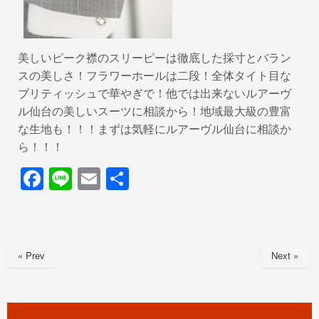
美しいピーク襟のスリーピーは徹底した採寸とバラン
スの美しさ！フラワーホールは二段！全体タイト目な
ブリティッシュで華やぎで！他では出来ないルアーヴ
ル仙台の美しいスーツに相談から！地域最大級の豊富
な生地も！！！まずは気軽にルアーヴル仙台に相談か
ら！！！
F
Li
E
共
a
n
m
有
c
e
ail
e
« Prev
Next »
b
o
o