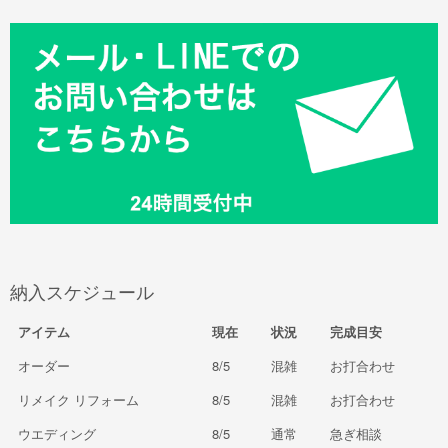
納入スケジュール
アイテム
現在
状況
完成目安
オーダー
8/5
混雑
お打合わせ
リメイク リフォーム
8/5
混雑
お打合わせ
ウエディング
8/5
通常
急ぎ相談