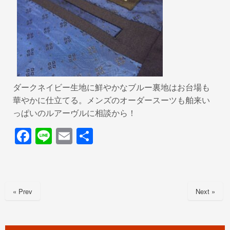
ダークネイビー生地に鮮やかなブルー裏地はお台場も
華やかに仕立てる。メンズのオーダースーツも舶来い
っぱいのルアーヴルに相談から！
F
Li
E
共
a
n
m
有
c
e
ail
e
« Prev
Next »
b
o