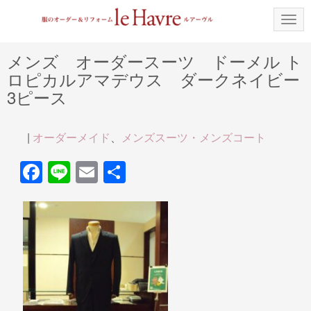
N
a
v
i
メンズ オーダースーツ ドーメル ト
g
ロピカルアマデウス ダークネイビー
a
t
3ピース
i
o
n
|
オーダーメイド
、
メンズスーツ・メンズコート
F
Li
E
共
a
n
m
有
c
e
ail
e
b
o
o