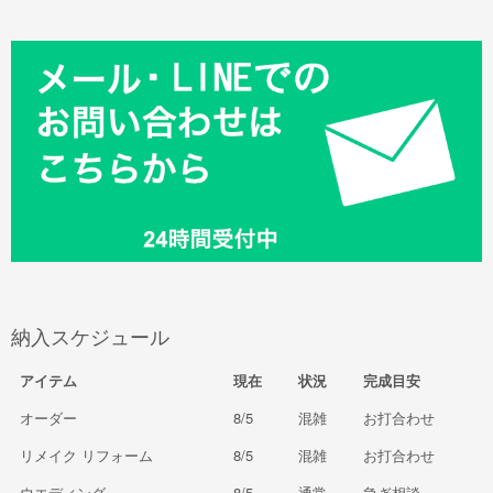
納入スケジュール
アイテム
現在
状況
完成目安
オーダー
8/5
混雑
お打合わせ
リメイク リフォーム
8/5
混雑
お打合わせ
ウエディング
8/5
通常
急ぎ相談