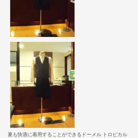
k
夏も快適に着用することができるドーメル トロピカル