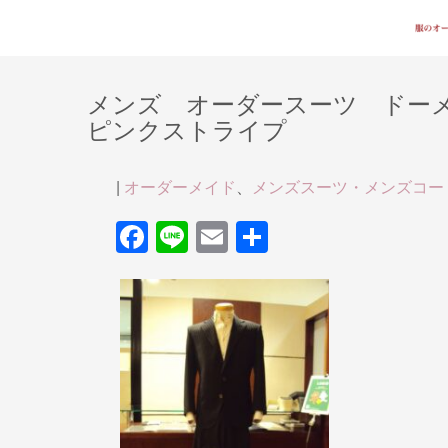
メンズ オーダースーツ ドー
ピンクストライプ
|
オーダーメイド
、
メンズスーツ・メンズコー
F
Li
E
共
a
n
m
有
c
e
ail
e
b
o
o