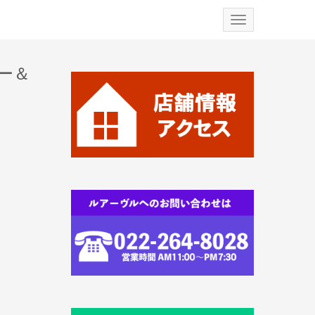
N
a
v
i
g
ー＆
a
t
i
o
n