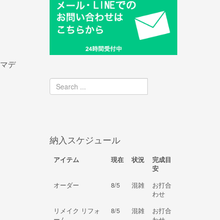
マデ
納入スケジュール
アイテム
現在
状況
完成目
安
オーダー
8/5
混雑
お打合
わせ
リメイク リフォ
8/5
混雑
お打合
ーム
わせ