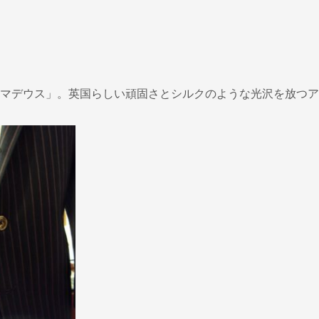
マデウス」。英国らしい頑固さとシルクのような光沢を放つア