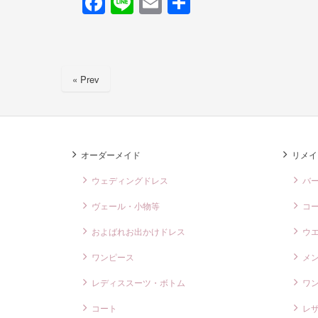
F
Li
E
共
a
n
m
有
c
e
ail
e
« Prev
b
o
o
k
オーダーメイド
リメイ
ウェディングドレス
バ
ヴェール・小物等
コ
およばれお出かけドレス
ウ
ワンピース
メ
レディススーツ・ボトム
ワ
コート
レ