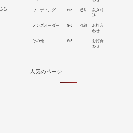
地も
ウエディング
8/5
通常
急ぎ相
談
メンズオーダー
8/5
混雑
お打合
わせ
その他
8/5
お打合
わせ
人気のページ