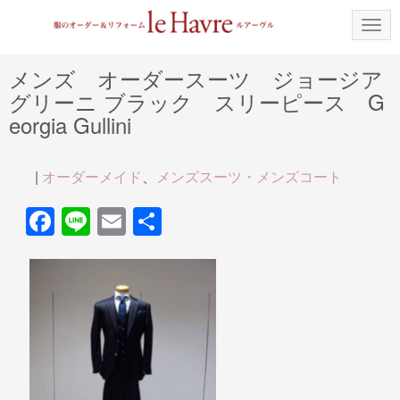
N
a
v
i
メンズ オーダースーツ ジョージア
g
グリーニ ブラック スリーピース G
a
t
eorgia Gullini
i
o
n
|
オーダーメイド
、
メンズスーツ・メンズコート
F
Li
E
共
a
n
m
有
c
e
ail
e
b
o
o