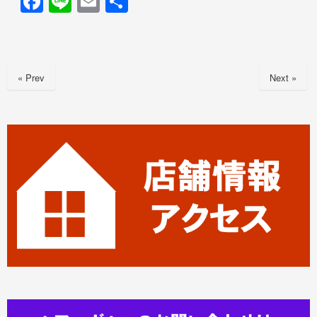
F
Li
E
共
a
n
m
有
c
e
ail
e
« Prev
Next »
b
o
o
k