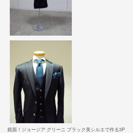
k
鏡面！ジョージア グリーニ ブラック美シルエで作る3P