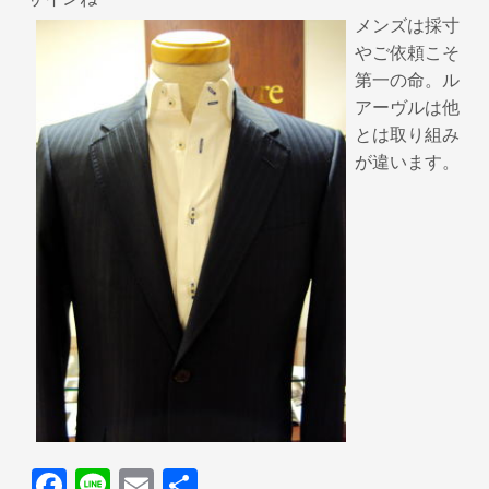
メンズは採寸
やご依頼こそ
第一の命。ル
アーヴルは他
とは取り組み
が違います。
F
Li
E
共