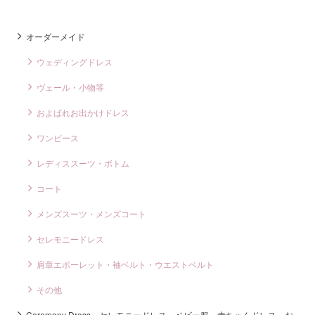
オーダーメイド
ウェディングドレス
ヴェール・小物等
およばれお出かけドレス
ワンピース
レディススーツ・ボトム
コート
メンズスーツ・メンズコート
セレモニードレス
肩章エポーレット・袖ベルト・ウエストベルト
その他
Ceremony Dress セレモニードレス ベビー服 赤ちゃんドレス お