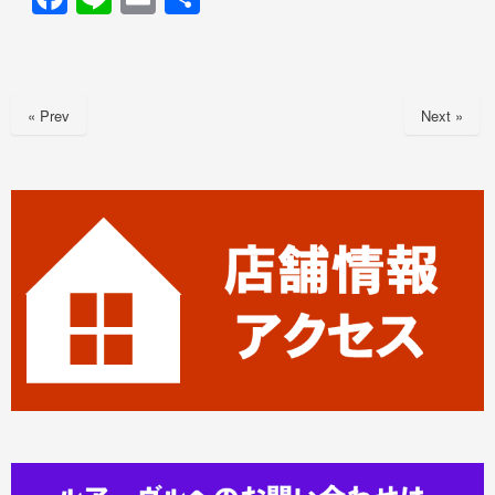
a
n
m
有
c
e
ail
e
« Prev
Next »
b
o
o
k