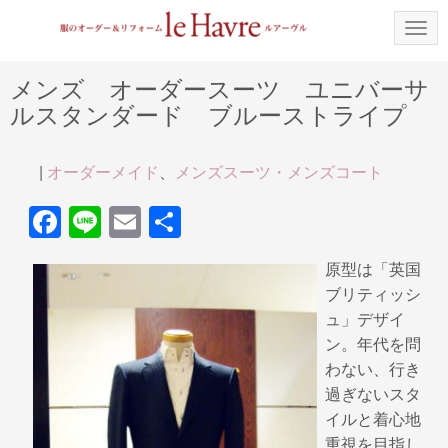
N
a
v
i
メンズ オーダースーツ ユニバーサ
g
ルスタンダード ブルーストライプ
a
t
i
o
|
オーダーメイド
、
メンズスーツ・メンズコート
n
F
Li
E
共
a
n
m
有
原型は「英国
c
e
ail
ブリティッシ
e
ュ」デザイ
b
ン。年代を問
わない、行き
o
過ぎないスタ
o
イルと着心地
k
重視を目指し