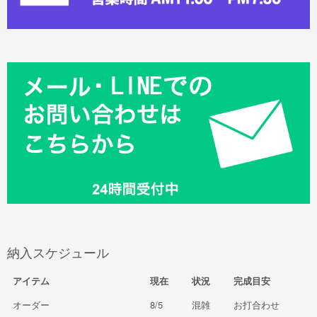
納入スケジュール
アイテム
現在
状況
完成目安
オーダー
8/5
混雑
お打合わせ