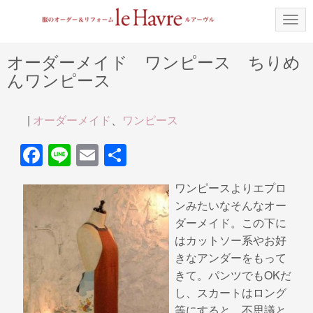
N
a
v
i
オーダーメイド ワンピース ちりめ
g
んワンピース
a
t
i
o
|
オーダーメイド
、
ワンピース
n
F
Li
E
共
a
n
m
有
ワンピースよりエプロ
c
e
ail
ンみたいなそんなオー
e
ダーメイド。この下に
b
はカットソー系やお好
きなアンダーをもって
o
きて。パンツでもOKだ
o
し、スカートはロング
k
等にすると、不思議と