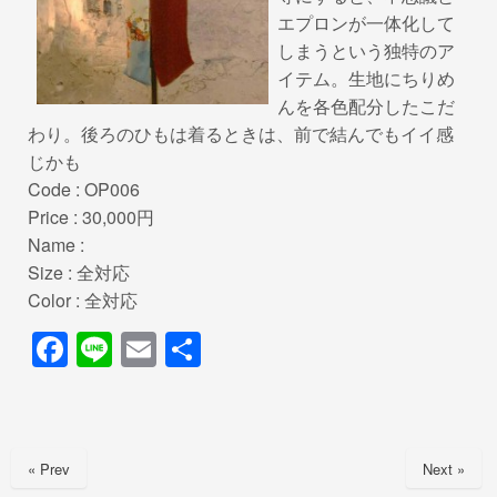
エプロンが一体化して
しまうという独特のア
イテム。生地にちりめ
んを各色配分したこだ
わり。後ろのひもは着るときは、前で結んでもイイ感
じかも
Code : OP006
Price : 30,000円
Name :
Size : 全対応
Color : 全対応
F
Li
E
共
a
n
m
有
c
e
ail
e
« Prev
Next »
b