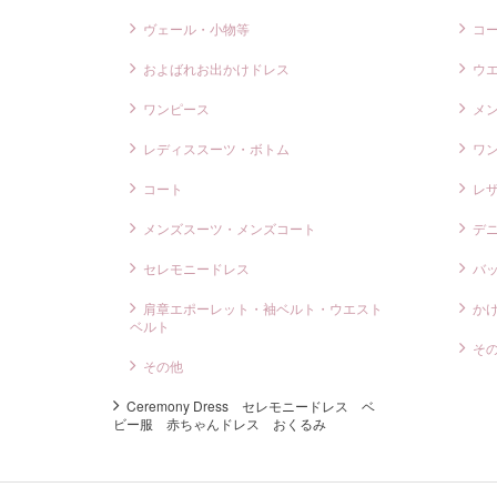
ヴェール・小物等
コ
およばれお出かけドレス
ウ
ワンピース
メ
レディススーツ・ボトム
ワ
コート
レ
メンズスーツ・メンズコート
デ
セレモニードレス
バ
肩章エポーレット・袖ベルト・ウエスト
か
ベルト
そ
その他
Ceremony Dress セレモニードレス ベ
ビー服 赤ちゃんドレス おくるみ