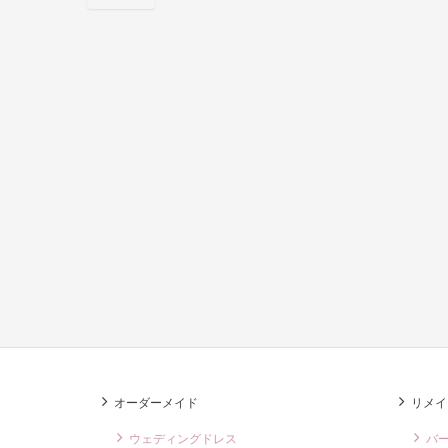
b
o
o
k
オーダーメイド
リメイ
ウェディングドレス
バ