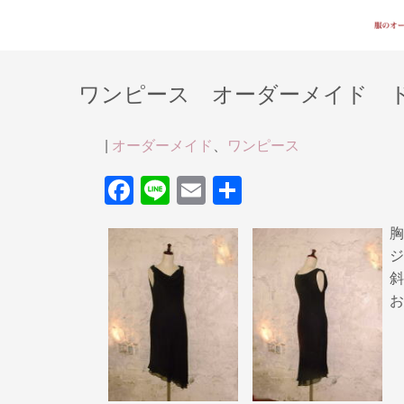
ワンピース オーダーメイド 
|
オーダーメイド
、
ワンピース
F
Li
E
共
a
n
m
有
胸
c
e
ail
ジ
e
斜
b
お
o
o
k