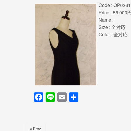
Code : OP0261
Price : 58,000
Name :
Size : 全対応
Color : 全対応
F
Li
E
共
a
n
m
有
c
e
ail
e
« Prev