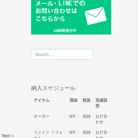
納入スケジュール
アイテム
現在
状況
完成目
安
オーダー
8/5
混雑
お打合
わせ
リメイク リフォ
8/5
混雑
お打合
Next »
ーム
わせ