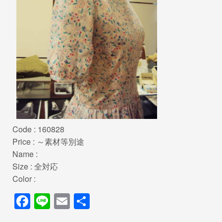
Code : 160828
Price : ～素材等別途
Name :
Size : 全対応
Color :
F
Li
E
共
a
n
m
有