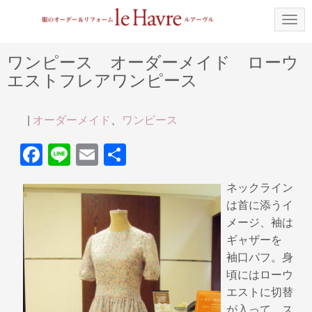
N
a
v
i
ワンピース オーダーメイド ローウ
g
エストフレアワンピース
a
t
i
o
|
オーダーメイド
、
ワンピース
n
F
Li
E
共
a
n
m
有
ネックライン
c
e
ail
は首に添うイ
e
メージ、袖は
b
ギャザーを
袖口パフ。身
o
頃にはローウ
o
エストに切替
k
が入って。ス