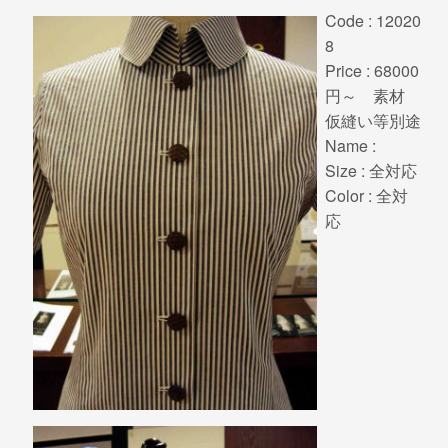
Code : 12020
8
Price : 68000
円～ 素材
仮縫い等別途
Name :
Size : 全対応
Color : 全対
応