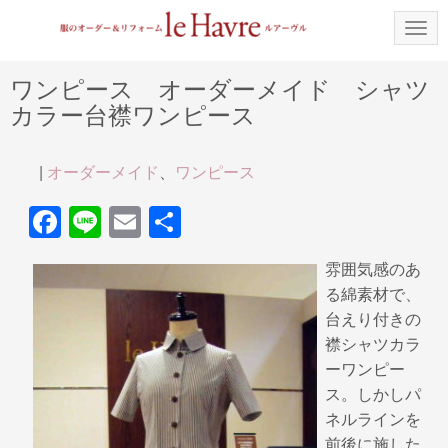
N
a
v
i
ワンピース オーダーメイド シャツ
g
カラー台襟ワンピース
a
t
i
o
|
オーダーメイド
、
ワンピース
n
F
Li
E
共
a
n
m
有
雰囲気感のあ
c
e
ail
る綿素材で、
e
台えり付きの
b
襟シャツカラ
ーワンピー
o
ス。しかしパ
o
ネルラインを
k
前後に施した