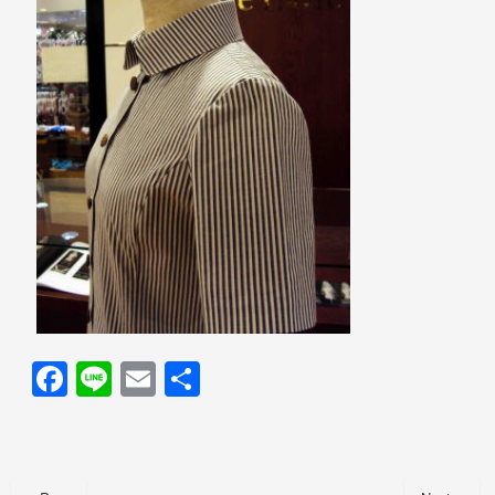
F
Li
E
共
a
n
m
有
c
e
ail
e