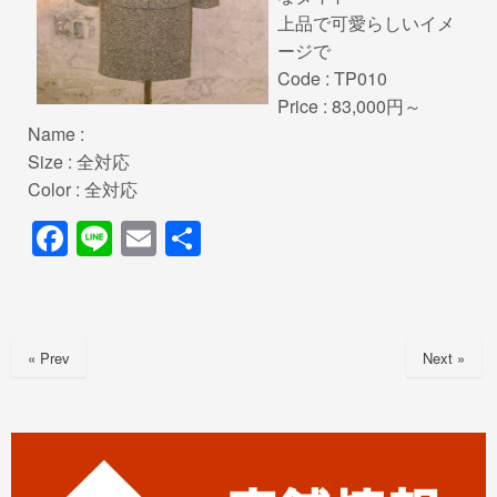
上品で可愛らしいイメ
ージで
Code : TP010
Price : 83,000円～
Name :
Size : 全対応
Color : 全対応
F
Li
E
共
a
n
m
有
c
e
ail
e
« Prev
Next »
b
o
o
k