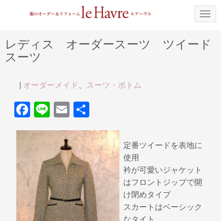
N
a
v
i
レディス オーダースーツ ツイード
g
スーツ
a
t
i
o
|
オーダーメイド
、
スーツ・ボトム
n
F
Li
E
共
a
n
m
有
c
e
ail
定番ツイードを表地に
e
使用
b
衿が可愛いジャケット
はフロントジップで開
o
け閉めタイプ
o
スカートはベーシック
k
なタイト