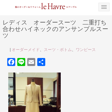
N
a
v
i
レディス オーダースーツ 二重打ち
g
合わせハイネックのアンサンブルスー
a
t
ツ
i
o
n
|
オーダーメイド
、
スーツ・ボトム
、
ワンピース
F
Li
E
共
a
n
m
有
c
e
ail
e
b
o
o