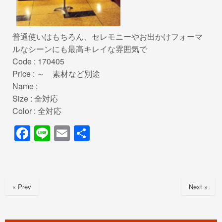
普通使いはもちろん、セレモニーやお出かけフォーマ
ルなシーンにも最高キレイな雰囲気で
Code : 170405
Price : ～ 素材など別途
Name :
Size : 全対応
Color : 全対応
F
Li
E
共
a
n
m
有
c
e
ail
e
« Prev
Next »
b
o