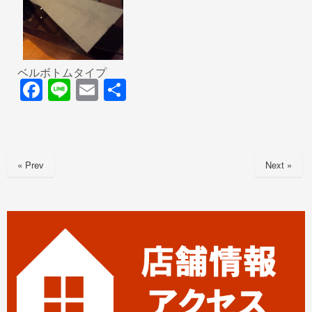
ベルボトムタイプ
F
Li
E
共
a
n
m
有
c
e
ail
e
« Prev
Next »
b
o
o
k