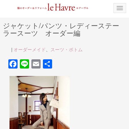
N
a
v
i
ジャケット/パンツ・レディーステー
g
ラースーツ オーダー編
a
t
i
o
|
オーダーメイド
、
スーツ・ボトム
n
F
Li
E
共
a
n
m
有
c
e
ail
e
b
o
o
k