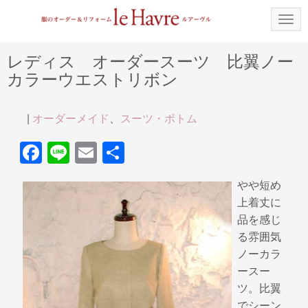
N
a
v
i
レディス オーダースーツ 比翼ノー
g
カラーウエストリボン
a
t
i
o
|
オーダーメイド
、
スーツ・ボトム
n
F
Li
E
共
a
n
m
有
やや短め
c
e
ail
上着丈に
e
品を感じ
b
る雰囲気
ノーカラ
o
ースー
o
ツ。比翼
k
でシーン