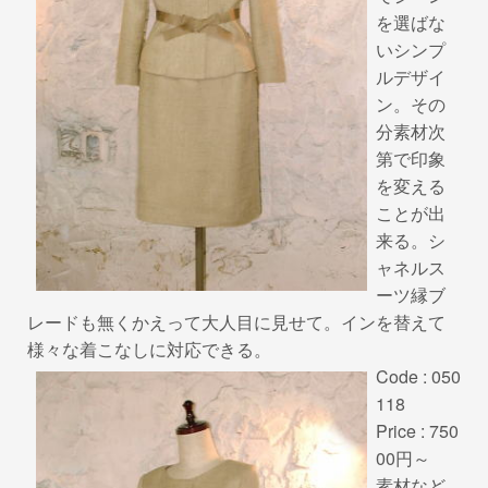
を選ばな
いシンプ
ルデザイ
ン。その
分素材次
第で印象
を変える
ことが出
来る。シ
ャネルス
ーツ縁ブ
レードも無くかえって大人目に見せて。インを替えて
様々な着こなしに対応できる。
Code : 050
118
Price : 750
00円～
素材など