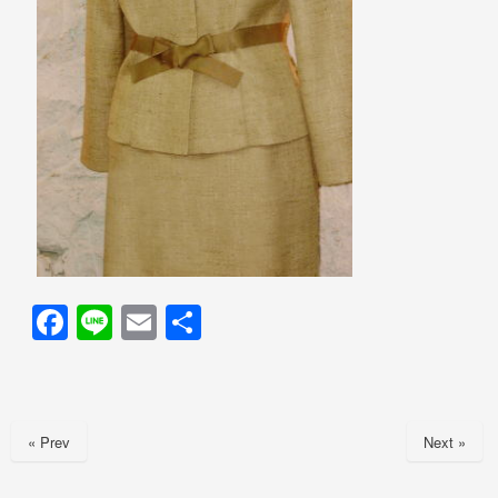
F
Li
E
共
a
n
m
有
c
e
ail
e
« Prev
Next »
b