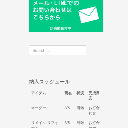
納入スケジュール
アイテム
現在
状況
完成目
安
オーダー
8/5
混雑
お打合
わせ
リメイク リフォ
8/5
混雑
お打合
ーム
わせ