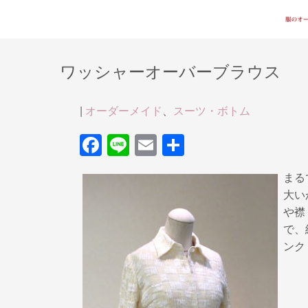
ワッシャーオーバーブラウス
|
オーダーメイド
、
スーツ・ボトム
F
Li
E
共
a
n
m
有
まる
c
e
ail
大い
e
や襟
b
で、
ンク
o
o
k