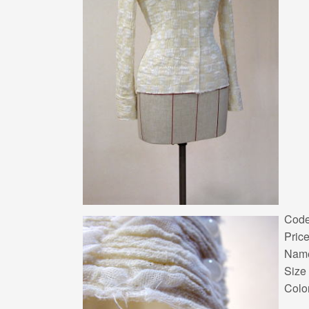
Code
Pri
Name
Siz
Colo