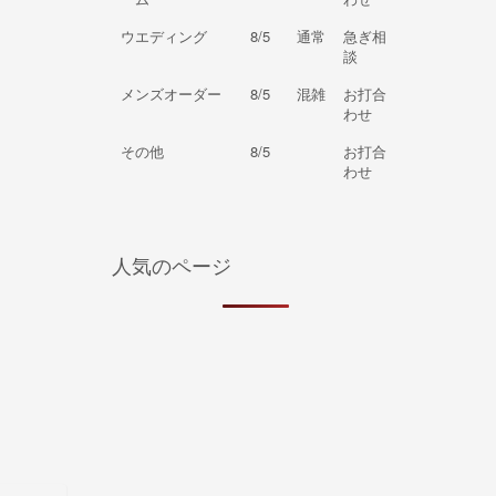
ウエディング
8/5
通常
急ぎ相
談
メンズオーダー
8/5
混雑
お打合
わせ
その他
8/5
お打合
わせ
人気のページ