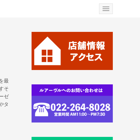
N
a
v
i
g
a
t
i
o
n
を最
すそ
ーゼ
やタ