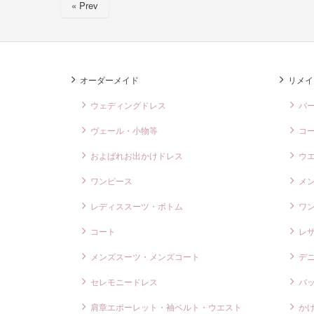
« Prev
b
o
o
k
オーダーメイド
リメイ
ウェディングドレス
バ
ヴェール・小物等
コ
およばれお出かけドレス
ウ
ワンピース
メ
レディススーツ・ボトム
ワ
コート
レ
メンズスーツ・メンズコート
デ
セレモニードレス
バ
肩章エポーレット・袖ベルト・ウエスト
か