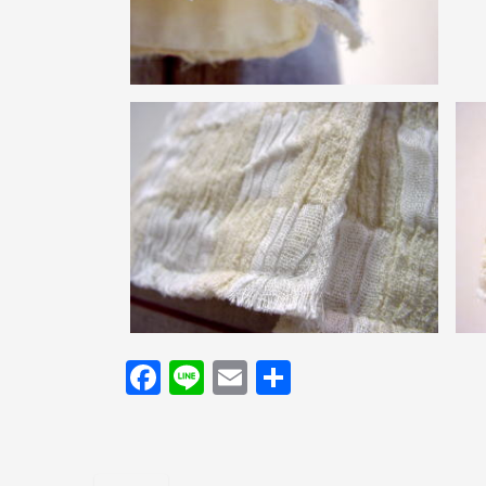
F
Li
E
共
a
n
m
有
c
e
ail
e