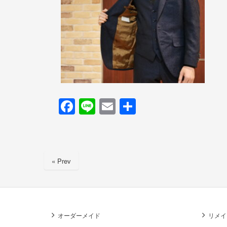
F
Li
E
共
a
n
m
有
c
e
ail
e
« Prev
b
o
o
k
オーダーメイド
リメイ