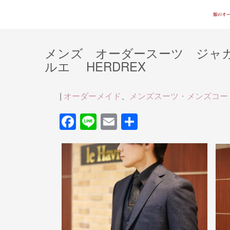
メンズ オーダースーツ ジャ
ルエ HERDREX
|
オーダーメイド
、
メンズスーツ・メンズコー
F
Li
E
共
a
n
m
有
c
e
ail
e
b
o
o