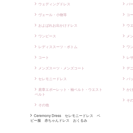
ウェディングドレス
バ
ヴェール・小物等
コ
およばれお出かけドレス
ウ
ワンピース
メ
レディススーツ・ボトム
ワ
コート
レ
メンズスーツ・メンズコート
デ
セレモニードレス
バ
肩章エポーレット・袖ベルト・ウエスト
か
ベルト
そ
その他
Ceremony Dress セレモニードレス ベ
ビー服 赤ちゃんドレス おくるみ