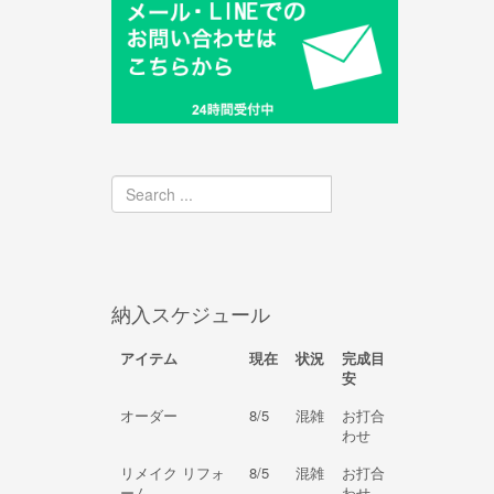
納入スケジュール
アイテム
現在
状況
完成目
安
オーダー
8/5
混雑
お打合
わせ
リメイク リフォ
8/5
混雑
お打合
ーム
わせ