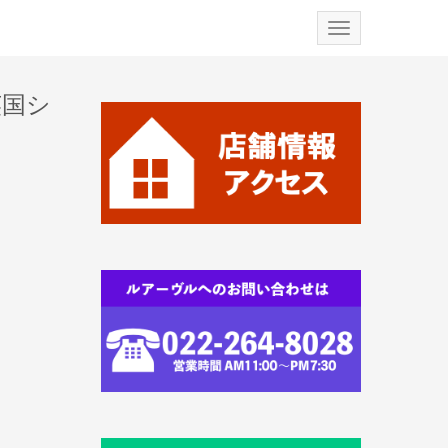
N
a
v
i
g
英国シ
a
t
i
o
n