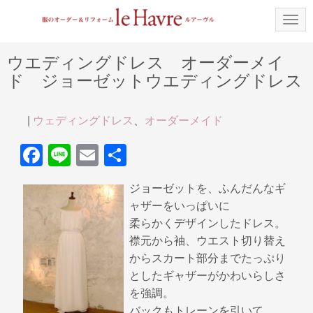
N
a
v
i
ウエディングドレス オーダーメイ
g
ド ジョーゼットウエディングドレス
a
t
i
o
|
ウェディングドレス
、
オーダーメイド
n
F
Li
E
共
a
n
m
有
ジョーゼットを、ふんだんなギ
c
e
ail
ャザーをいっぱいに
e
柔らかくデザインしたドレス。
b
襟元から袖、ウエスト切り替え
からスカート部分までたっぷり
o
としたギャザーがかわいらしさ
o
を強調。
k
バックもトレーンを引いて。