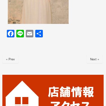
F
Li
E
共
a
n
m
有
c
e
ail
e
« Prev
Next »
b
o
o
k