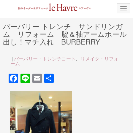
N
a
v
i
バーバリー トレンチ サンドリンガ
g
ム リフォーム 脇＆袖アームホール
a
t
出し！マチ入れ BURBERRY
i
o
n
|
バーバリー・トレンチコート
、
リメイク・リフォ
ーム
F
Li
E
共
a
n
m
有
c
e
ail
e
b
o