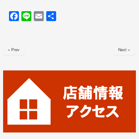
F
Li
E
共
a
n
m
有
c
e
ail
e
« Prev
Next »
b
o
o
k