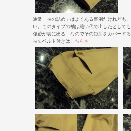
k
通常「袖の詰め」はよくある事例だけれども、
い。このタイプの袖は縫い代で出したとしても
傷跡が表に出る。なのでその短所をカバーする
袖丈ベルト付きは
こちらも