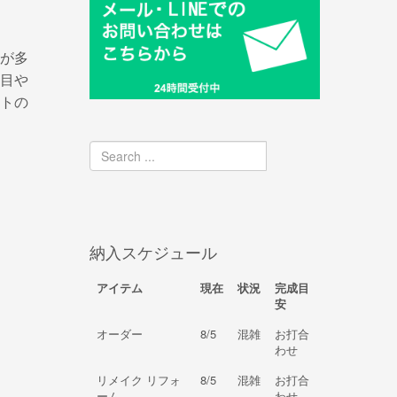
が多
目や
トの
納入スケジュール
アイテム
現在
状況
完成目
安
オーダー
8/5
混雑
お打合
わせ
リメイク リフォ
8/5
混雑
お打合
ーム
わせ