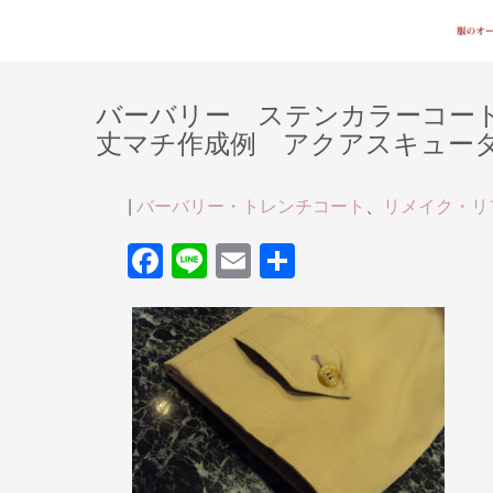
バーバリー ステンカラーコー
丈マチ作成例 アクアスキュータム B
|
バーバリー・トレンチコート
、
リメイク・リ
F
Li
E
共
a
n
m
有
c
e
ail
e
b
o
o