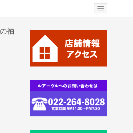
N
a
v
i
g
の袖
a
t
i
o
n