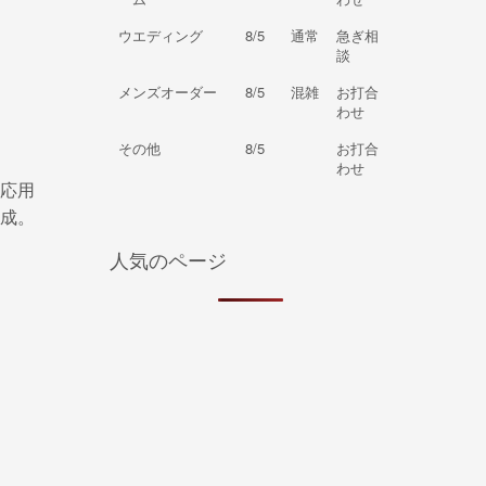
ウエディング
8/5
通常
急ぎ相
談
メンズオーダー
8/5
混雑
お打合
わせ
その他
8/5
お打合
わせ
応用
成。
人気のページ