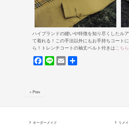
ハイブランドの縫いや特徴を知り尽くしたルア
て着れる！この手法以外にもお手持ちコートに
ら！トレンチコートの袖丈ベルト付きは
こちら
F
Li
E
共
a
n
m
有
c
e
ail
e
« Prev
b
o
o
k
オーダーメイド
リメイ