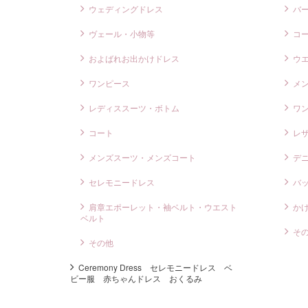
ウェディングドレス
バ
ヴェール・小物等
コ
およばれお出かけドレス
ウ
ワンピース
メ
レディススーツ・ボトム
ワ
コート
レ
メンズスーツ・メンズコート
デ
セレモニードレス
バ
肩章エポーレット・袖ベルト・ウエスト
か
ベルト
そ
その他
Ceremony Dress セレモニードレス ベ
ビー服 赤ちゃんドレス おくるみ