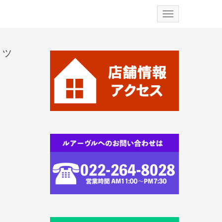
N
a
v
i
g
カッ
a
t
i
o
n