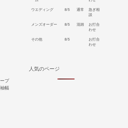
ウエディング
8/5
通常
急ぎ相
談
メンズオーダー
8/5
混雑
お打合
わせ
その他
8/5
お打合
わせ
人気のページ
ープ
袖幅