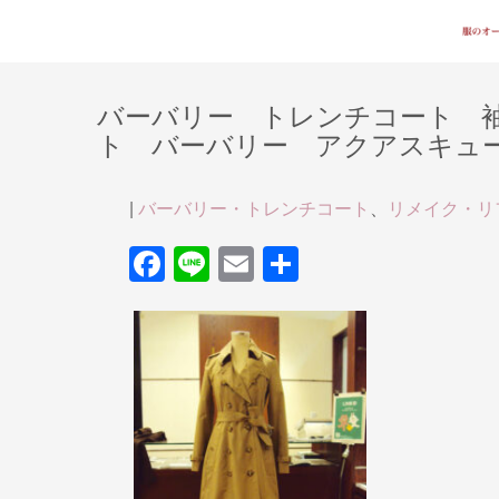
バーバリー トレンチコート 
ト バーバリー アクアスキュータム 
|
バーバリー・トレンチコート
、
リメイク・リ
F
Li
E
共
a
n
m
有
c
e
ail
e
b
o
o