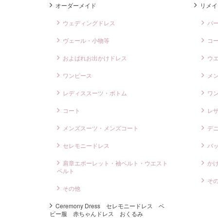
k
オーダーメイド
リメイ
ウェディングドレス
バ
ヴェール・小物等
コ
およばれお出かけドレス
ウ
ワンピース
メ
レディススーツ・ボトム
ワ
コート
レ
メンズスーツ・メンズコート
デ
セレモニードレス
バ
肩章エポーレット・袖ベルト・ウエスト
か
ベルト
そ
その他
Ceremony Dress セレモニードレス ベ
ビー服 赤ちゃんドレス おくるみ