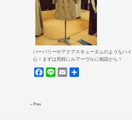
バーバリーやアクアスキュータムのようなハイ
心！まずは気軽にルアーヴルに相談から！
F
Li
E
共
a
n
m
有
c
e
ail
e
« Prev
b
o
o