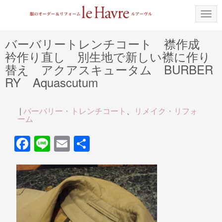
N
a
v
i
バーバリートレンチコート 襟作成
g
衿作り直し 別生地で新しい襟に作り
a
t
替え アクアスキュータム BURBER
i
o
RY Aquascutum
n
|
バーバリー・トレンチコート
、
リメイク・リフォ
ーム
F
Li
E
共
a
n
m
有
c
e
ail
e
b