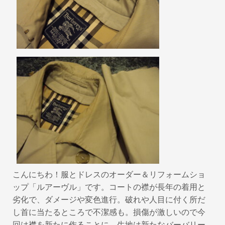
o
o
k
こんにちわ！服とドレスのオーダー＆リフォームショ
ップ「ルアーヴル」です。コートの襟が長年の着用と
劣化で、ダメージや変色進行。破れや人目に付く所だ
し首に当たるところで不潔感も。損傷が激しいので今
回は襟を新たに作ることに。生地は新たなバーバリー