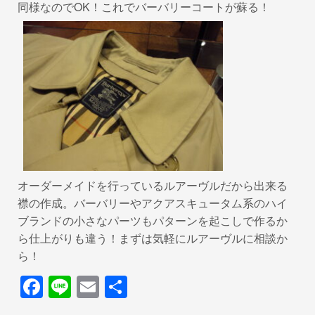
同様なのでOK！これでバーバリーコートが蘇る！
オーダーメイドを行っているルアーヴルだから出来る
襟の作成。バーバリーやアクアスキュータム系のハイ
ブランドの小さなパーツもパターンを起こしで作るか
ら仕上がりも違う！まずは気軽にルアーヴルに相談か
ら！
F
Li
E
共
a
n
m
有