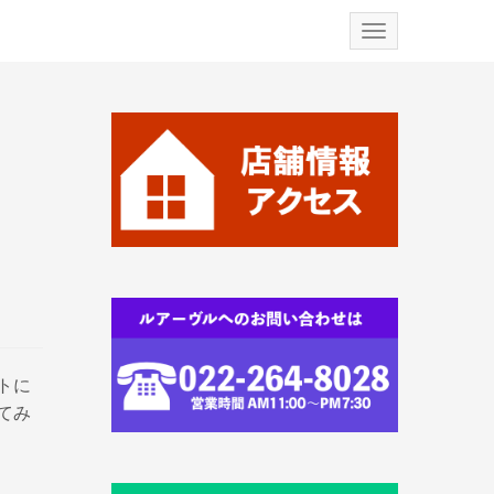
N
a
v
i
g
a
t
i
o
n
トに
てみ