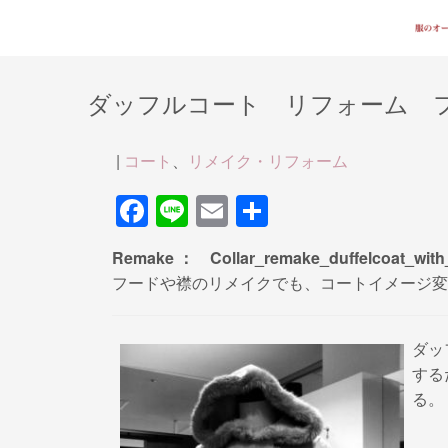
ダッフルコート リフォーム 
|
コート
、
リメイク・リフォーム
F
Li
E
共
a
n
m
有
Remake ： Collar_remake_duffelcoat_wit
c
e
ail
フードや襟のリメイクでも、コートイメージ変
e
b
ダッ
o
する
o
る。
k