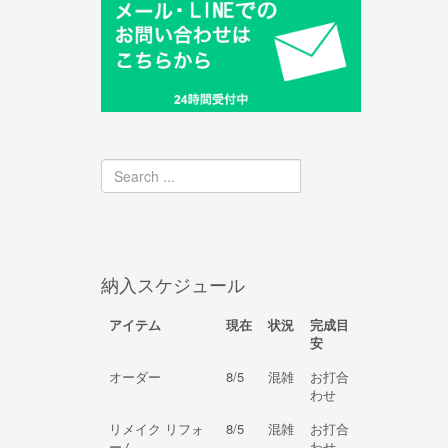
納入スケジュール
アイテム
現在
状況
完成目
安
オーダー
8/5
混雑
お打合
わせ
リメイク リフォ
8/5
混雑
お打合
ーム
わせ