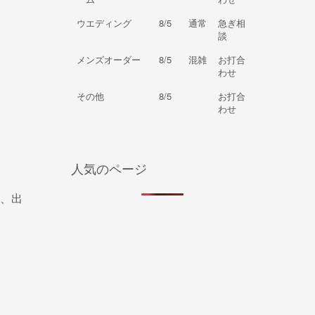
ウエディング
8/5
通常
急ぎ相
談
メンズオーダー
8/5
混雑
お打合
わせ
その他
8/5
お打合
わせ
人気のページ
、出