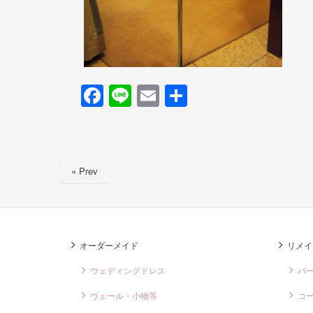
F
Li
E
共
a
n
m
有
c
e
ail
e
« Prev
b
o
o
k
オーダーメイド
リメイ
ウェディングドレス
バ
ヴェール・小物等
コ