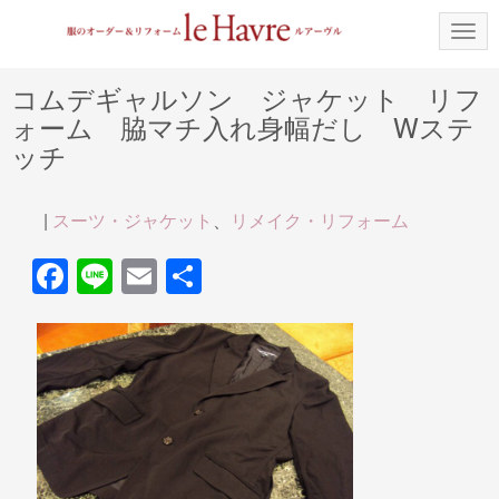
N
a
v
i
コムデギャルソン ジャケット リフ
g
ォーム 脇マチ入れ身幅だし Wステ
a
t
ッチ
i
o
n
|
スーツ・ジャケット
、
リメイク・リフォーム
F
Li
E
共
a
n
m
有
c
e
ail
e
b
o
o