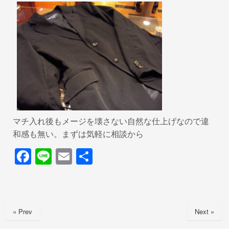
マチ入れ後もメージを壊さない自然な仕上げなので違
和感も無い。まずは気軽に相談から
F
Li
E
共
a
n
m
有
c
e
ail
e
« Prev
Next »
b