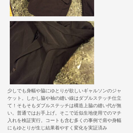
k
少しでも身幅や脇にゆとりが欲しいギャルソンのジャ
ケット。しかし脇や袖の縫い線はダブルステッチ仕立
て！そもそもダブルステッチは構造上脇の縫い代が無
い。普通ではお手上げ。そこで近似生地使用でのマチ
入れを検証実行。コートも含む多くの事例で肩や身幅
にもゆとりが生じ結果着やすく変化を実証済み