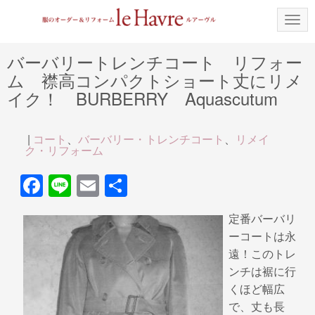
N
a
v
i
バーバリートレンチコート リフォー
g
ム 襟高コンパクトショート丈にリメ
a
t
イク！ BURBERRY Aquascutum
i
o
n
|
コート
、
バーバリー・トレンチコート
、
リメイ
ク・リフォーム
F
Li
E
共
a
n
m
有
定番バーバリ
c
e
ail
ーコートは永
e
遠！このトレ
b
ンチは裾に行
くほど幅広
o
で、丈も長