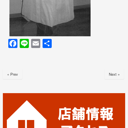
F
Li
E
共
a
n
m
有
c
e
ail
e
« Prev
Next »
b
o
o
k