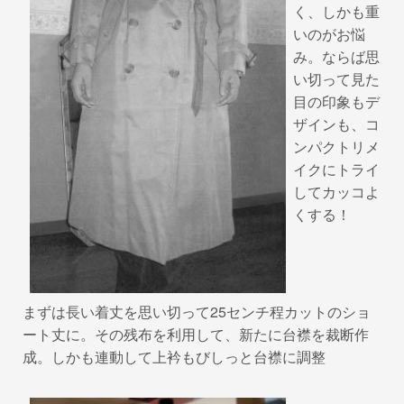
o
く、しかも重
k
いのがお悩
み。ならば思
い切って見た
目の印象もデ
ザインも、コ
ンパクトリメ
イクにトライ
してカッコよ
くする！
まずは長い着丈を思い切って25センチ程カットのショ
ート丈に。その残布を利用して、新たに台襟を裁断作
成。しかも連動して上衿もびしっと台襟に調整