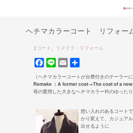
ヘチマカラーコート リフォー
|
コート
、
リメイク・リフォーム
F
Li
E
共
a
n
m
有
（ヘチマカラーコートが台襟付きのテーラーに
c
e
ail
Remake ：A former coat→The coat of a new
e
母の愛用した大きなヘチマカラー衿のゆったり
b
o
想い入れのあるコートで
o
かり変えて、カジュアル
k
出せるように