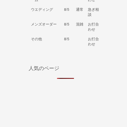
ウエディング
8/5
通常
急ぎ相
談
メンズオーダー
8/5
混雑
お打合
わせ
その他
8/5
お打合
わせ
人気のページ