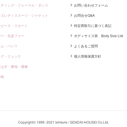
エディング・フォーマル・ダンス
お問い合わせフォーム
ンズレディススーツ・ジャケット
お問合せQ&A
ンピース・スカート
特定商取引に基づく表記
ザー・毛皮ファー
ボディサイズ表 Body Size List
ニム・パンツ
よくあるご質問
ッグ・リュック
個人情報保護方針
けはぎ・裏地・補修
の他
Copyright© 1999 -2021 leHavre / SENDAI-HOUSEI Co.Ltd,