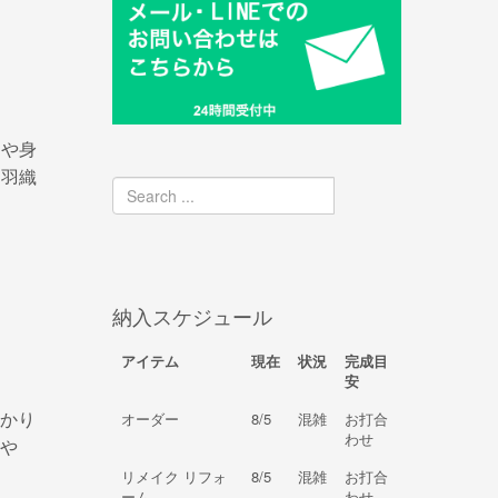
肩や身
に羽織
納入スケジュール
アイテム
現在
状況
完成目
安
かり
オーダー
8/5
混雑
お打合
わせ
や
リメイク リフォ
8/5
混雑
お打合
ーム
わせ