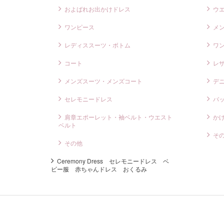
およばれお出かけドレス
ウ
ワンピース
メ
レディススーツ・ボトム
ワ
コート
レ
メンズスーツ・メンズコート
デ
セレモニードレス
バ
肩章エポーレット・袖ベルト・ウエスト
か
ベルト
そ
その他
Ceremony Dress セレモニードレス ベ
ビー服 赤ちゃんドレス おくるみ