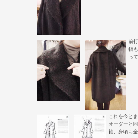
前
幅
っ
これを今とま
オーダーと同
袖、身頃も全