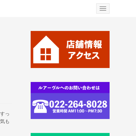
N
a
v
i
g
a
t
i
o
n
すっ
気も