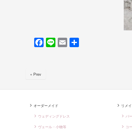
F
Li
E
共
a
n
m
有
c
e
ail
e
« Prev
b
o
o
k
オーダーメイド
リメイ
ウェディングドレス
バ
ヴェール・小物等
コ