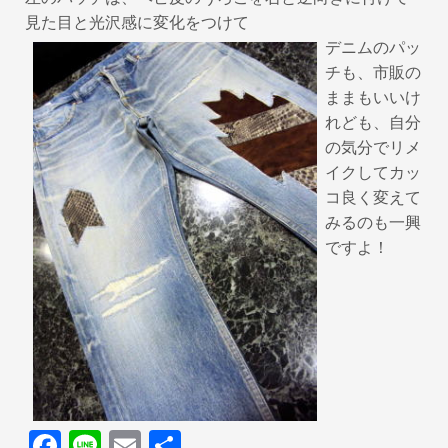
見た目と光沢感に変化をつけて
デニムのパッ
チも、市販の
ままもいいけ
れども、自分
の気分でリメ
イクしてカッ
コ良く変えて
みるのも一興
ですよ！
F
Li
E
共