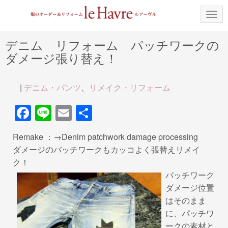
N
a
v
i
デニム リフォーム パッチワークの
g
ダメージ張り替え！
a
t
i
o
|
デニム・パンツ
、
リメイク・リフォーム
n
F
Li
E
共
a
n
m
有
Remake ：→Denim patchwork damage processing
c
e
ail
ダメージのパッチワークもカッコよく張替えリメイ
e
ク！
b
パッチワーク
ダメージ位置
o
はそのまま
o
に、パッチワ
k
ークの素材と