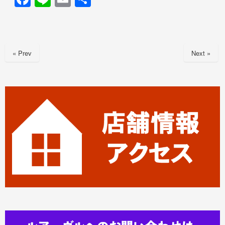
a
n
m
有
c
e
ail
e
« Prev
Next »
b
o
o
k