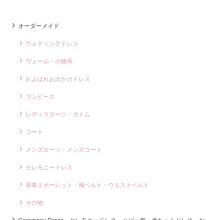
オーダーメイド
ウェディングドレス
ヴェール・小物等
およばれお出かけドレス
ワンピース
レディススーツ・ボトム
コート
メンズスーツ・メンズコート
セレモニードレス
肩章エポーレット・袖ベルト・ウエストベルト
その他
Ceremony Dress セレモニードレス ベビー服 赤ちゃんドレス お