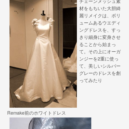
o
チェーンメッシュ素
k
材をもちいた大胆綺
麗リメイクは、ボリ
ュームあるウエディ
ングドレスを、すっ
きり細身に変身させ
ることから始まっ
て。その上にオーガ
ンジーを2重に使っ
て、美しいシルバー
グレーのドレスを創
ってみたり
Remake前のホワイトドレス