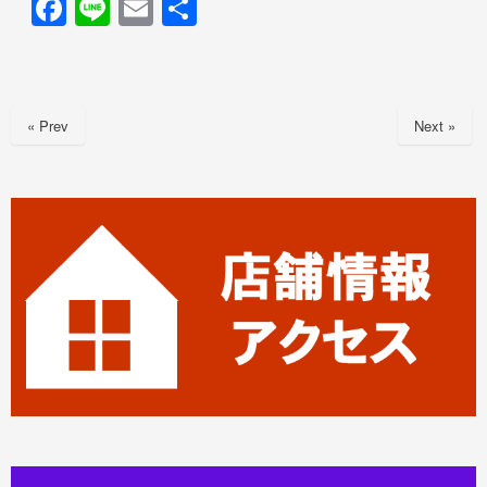
F
Li
E
共
a
n
m
有
c
e
ail
e
« Prev
Next »
b
o
o
k