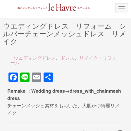
N
a
v
i
ウエディングドレス リフォーム シ
g
ルバーチェーンメッシュドレス リメ
a
t
イク
i
o
n
|
ウェディングドレス
、
ドレス
、
リメイク・リフォ
ーム
F
Li
E
共
a
n
m
有
Remake ：Wedding dress→dress_with_chainmesh
c
e
ail
dress
e
チェーンメッシュ素材をもちいた、大胆かつ綺麗リメ
b
イク！
o