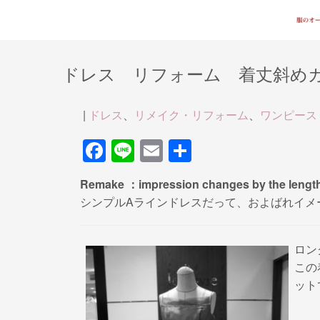
ドレス リフォーム 着丈斜め
|
ドレス
、
リメイク・リフォーム
、
ワンピース
F
Li
E
共
a
n
m
有
Remake ：impression changes by the length 
c
e
ail
シンプルAラインドレスだって、およばれイメ
e
b
ロン
o
この
o
ット
k