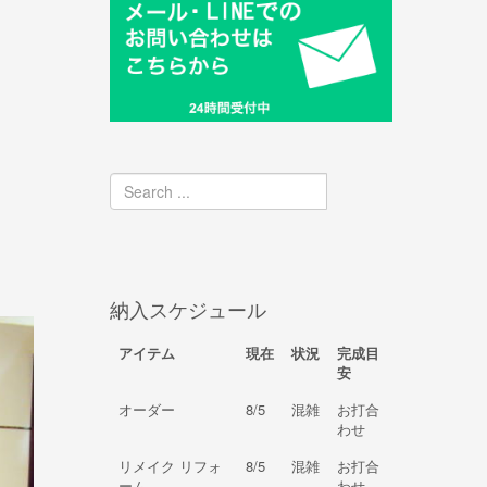
納入スケジュール
アイテム
現在
状況
完成目
安
オーダー
8/5
混雑
お打合
わせ
リメイク リフォ
8/5
混雑
お打合
ーム
わせ