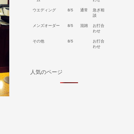
ウエディング
8/5
通常
急ぎ相
談
メンズオーダー
8/5
混雑
お打合
わせ
その他
8/5
お打合
わせ
人気のページ