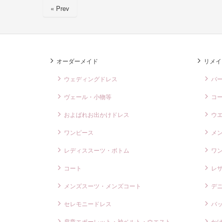
e
« Prev
b
o
o
k
オーダーメイド
リメイ
ウェディングドレス
バ
ヴェール・小物等
コ
およばれお出かけドレス
ウ
ワンピース
メ
レディススーツ・ボトム
ワ
コート
レ
メンズスーツ・メンズコート
デ
セレモニードレス
バ
肩章エポーレット・袖ベルト・ウエスト
か