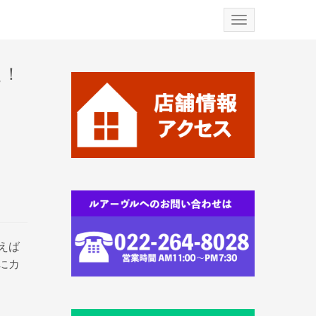
N
a
v
i
g
え！
a
t
i
o
n
えば
にカ