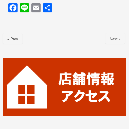
F
Li
E
共
a
n
m
有
c
e
ail
e
« Prev
Next »
b
o
o
k