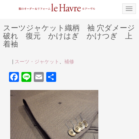
N
a
v
i
スーツジャケット織柄 袖 穴ダメージ
g
破れ 復元 かけはぎ かけつぎ 上
a
t
着袖
i
o
n
|
スーツ・ジャケット
、
補修
F
Li
E
共
a
n
m
有
c
e
ail
e
b
o
o