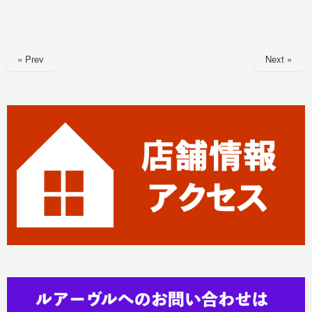
a
n
m
有
c
e
ail
e
« Prev
Next »
b
o
o
k