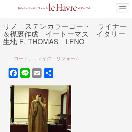
N
a
v
i
リノ ステンカラーコート ライナー
g
＆襟裏作成 イートーマス イタリー
a
t
生地 E. THOMAS LENO
i
o
n
|
コート
、
リメイク・リフォーム
F
Li
E
共
a
n
m
有
c
e
ail
e
b
o
o