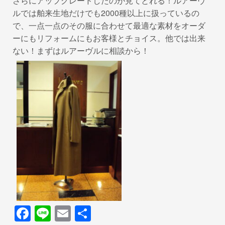
さらにアップグレードしたのが見てとれる！ルアーヴ
ルでは舶来生地だけでも2000種以上に扱っているの
で、一点一点のその服に合わせて最適な素材をオーダ
ーにもリフォームにもお客様とチョイス。他では出来
ない！まずはルアーヴルに相談から！
F
Li
E
共