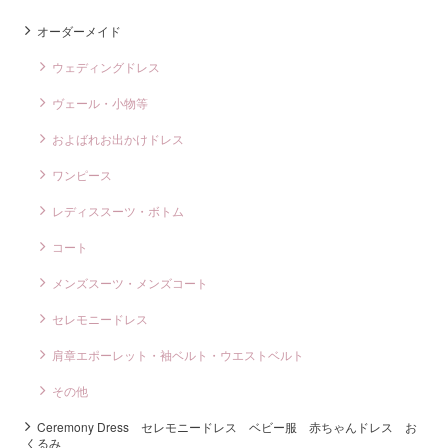
オーダーメイド
ウェディングドレス
ヴェール・小物等
およばれお出かけドレス
ワンピース
レディススーツ・ボトム
コート
メンズスーツ・メンズコート
セレモニードレス
肩章エポーレット・袖ベルト・ウエストベルト
その他
Ceremony Dress セレモニードレス ベビー服 赤ちゃんドレス お
くるみ