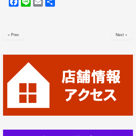
F
Li
E
共
a
n
m
有
c
e
ail
e
« Prev
Next »
b
o
o
k