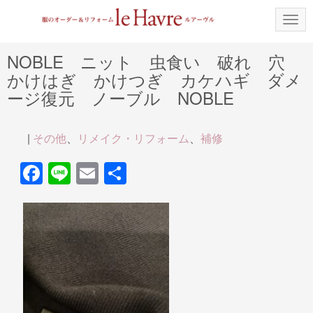
N
a
v
i
NOBLE ニット 虫食い 破れ 穴
g
かけはぎ かけつぎ カケハギ ダメ
a
t
ージ復元 ノーブル NOBLE
i
o
n
|
その他
、
リメイク・リフォーム
、
補修
F
Li
E
共
a
n
m
有
c
e
ail
e
b
o
o