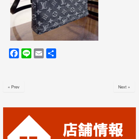
F
Li
E
共
a
n
m
有
c
e
ail
e
« Prev
Next »
b
o
o
k