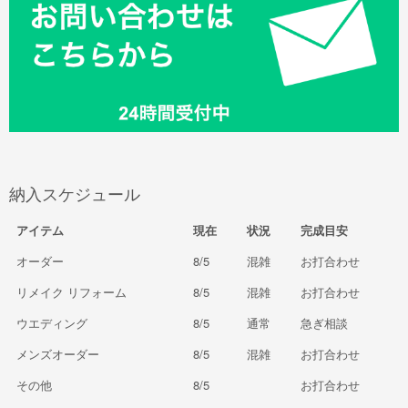
納入スケジュール
アイテム
現在
状況
完成目安
オーダー
8/5
混雑
お打合わせ
リメイク リフォーム
8/5
混雑
お打合わせ
ウエディング
8/5
通常
急ぎ相談
メンズオーダー
8/5
混雑
お打合わせ
その他
8/5
お打合わせ