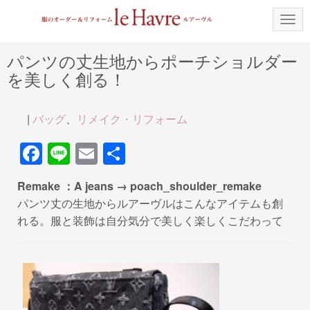
N
a
v
i
パンツの丈生地からポーチショルダー
g
を美しく創る！
a
t
i
o
|
バッグ
、
リメイク・リフォーム
n
F
Li
E
共
a
n
m
有
Remake ：A jeans → poach_shoulder_remake
c
e
ail
パンツ丈の生地からルアーヴルはこんなアイテムも創
e
れる。服と装飾は自分気分で美しく楽しくこだわって
b
o
o
k