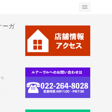
N
a
v
i
g
オーガ
a
t
i
o
n
っ