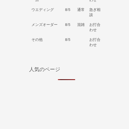
ウエディング
8/5
通常
急ぎ相
談
メンズオーダー
8/5
混雑
お打合
わせ
その他
8/5
お打合
わせ
人気のページ