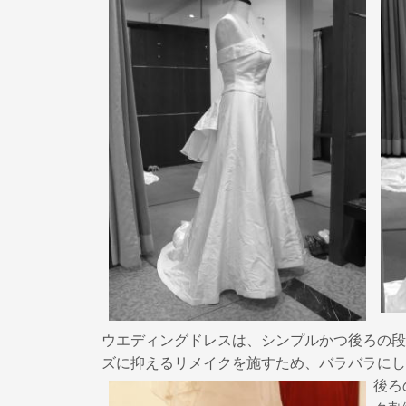
k
ウエディングドレスは、シンプルかつ後ろの段
ズに抑えるリメイクを施すため、バラバラにし
後ろ