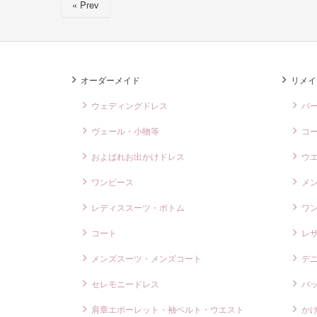
« Prev
b
o
o
k
オーダーメイド
リメイ
ウェディングドレス
バ
ヴェール・小物等
コ
およばれお出かけドレス
ウ
ワンピース
メ
レディススーツ・ボトム
ワ
コート
レ
メンズスーツ・メンズコート
デ
セレモニードレス
バ
肩章エポーレット・袖ベルト・ウエスト
か