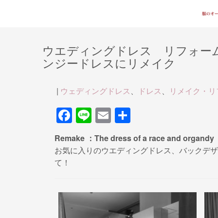
ウエディングドレス リフォー
ンジードレスにリメイク
|
ウェディングドレス
、
ドレス
、
リメイク・リ
F
Li
E
共
a
n
m
有
Remake ：The dress of a race and organdy
c
e
ail
お気に入りのウエディングドレス、バックデザ
e
て！
b
o
o