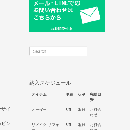
納入スケジュール
アイテム
現在
状況
完成目
安
なサイ
オーダー
8/5
混雑
お打合
わせ
→ピン
リメイク リフォ
8/5
混雑
お打合
ーム
わせ