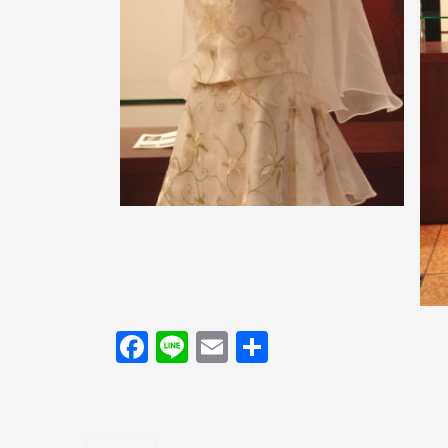
F
Li
E
共
a
n
m
有
c
e
ail
e