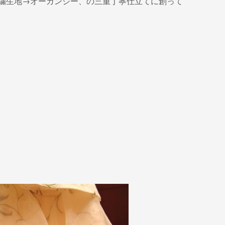
繍生地→オーガンジー、の三重丁寧仕立てに創って