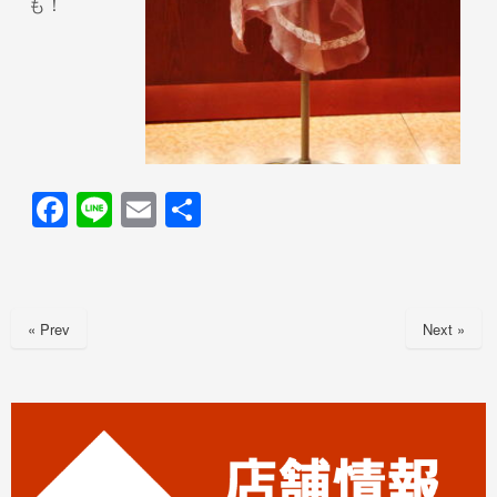
も！
F
Li
E
共
a
n
m
有
c
e
ail
e
« Prev
Next »
b
o
o
k