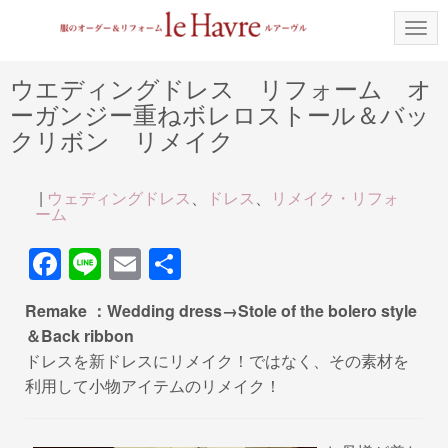
N
a
v
i
ウエディングドレス リフォーム オ
g
ーガンジー重ねボレロストール＆バッ
a
t
クリボン リメイク
i
o
n
|
ウェディングドレス
、
ドレス
、
リメイク・リフォ
ーム
F
Li
E
共
a
n
m
有
Remake ：Wedding dress→Stole of the bolero style
c
e
ail
＆Back ribbon
e
ドレスを新ドレスにリメイク！ではなく、その素材を
b
利用して小物アイテムのリメイク！
o