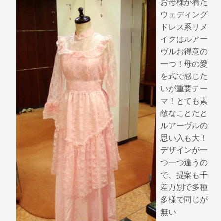
o
お母様が着た
k
ウェディング
ドレス系リメ
イクはルアー
ヴルお得意の
一つ！母の愛
を式で感じた
いが重要テー
マ！とても素
敵なことだと
ルアーヴルの
思い入も大！
デザインが一
つ一つ違うの
で、提案も千
差万別で多種
多様で同じが
無い