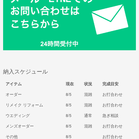
納入スケジュール
アイテム
現在
状況
完成目安
オーダー
8/5
混雑
お打合わせ
リメイク リフォーム
8/5
混雑
お打合わせ
ウエディング
8/5
通常
急ぎ相談
メンズオーダー
8/5
混雑
お打合わせ
その他
8/5
お打合わせ