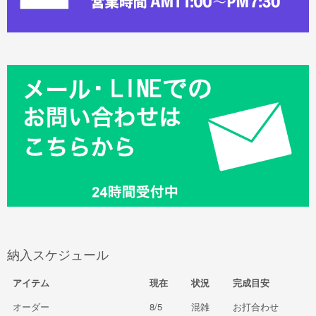
納入スケジュール
アイテム
現在
状況
完成目安
オーダー
8/5
混雑
お打合わせ