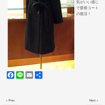
気がいい感じ
で愛着コート
の復活！
F
Li
E
共
a
n
m
有
c
e
ail
e
« Prev
Next »