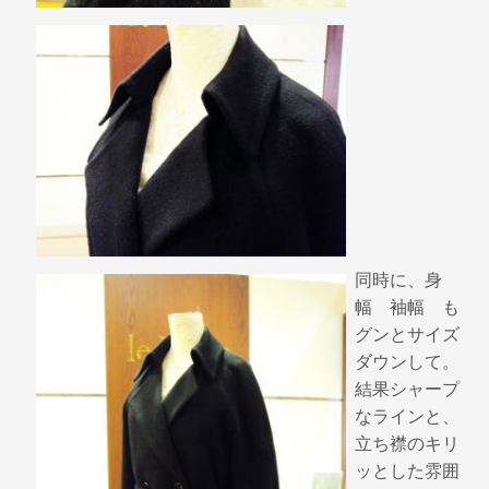
同時に、身
幅 袖幅 も
グンとサイズ
ダウンして。
結果シャープ
なラインと、
立ち襟のキリ
ッとした雰囲