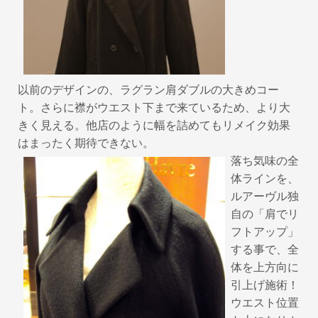
以前のデザインの、ラグラン肩ダブルの大きめコー
ト。さらに襟がウエスト下まで来ているため、より大
きく見える。他店のように幅を詰めてもリメイク効果
はまったく期待できない。
落ち気味の全
体ラインを、
ルアーヴル独
自の「肩でリ
フトアップ」
する事で、全
体を上方向に
引上げ施術！
ウエスト位置