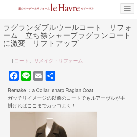
N
a
v
i
ラグランダブルウールコート リフォ
g
ーム 立ち襟シャープラグランコート
a
t
に激変 リフトアップ
i
o
n
|
コート
、
リメイク・リフォーム
F
Li
E
共
a
n
m
有
Remake ：a Collar_sharp Raglan Coat
c
e
ail
ガッチリイメージの以前のコートでもルアーヴルが手
e
掛ければここまでカッコよく！
b
o
o