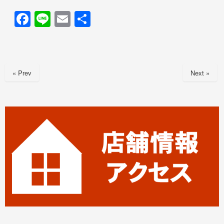
F
Li
E
共
a
n
m
有
c
e
ail
e
« Prev
Next »
b
o
o
k