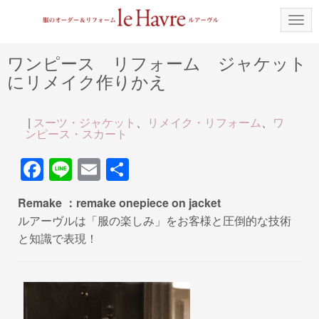
N
a
v
i
ワンピース リフォーム ジャケット
g
にリメイク作りかえ
a
t
i
o
|
スーツ・ジャケット
、
リメイク・リフォーム
、
ワ
n
ンピース・スカート
F
Li
E
共
a
n
m
有
Remake ：remake onepiece on jacket
c
e
ail
ルアーヴルは「服の楽しみ」をお客様と圧倒的な技術
e
と知識で表現！
b
o
o