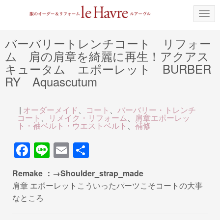
N
a
v
i
バーバリートレンチコート リフォー
g
ム 肩の肩章を綺麗に再生！アクアス
a
t
キュータム エポーレット BURBER
i
o
RY Aquascutum
n
|
オーダーメイド
、
コート
、
バーバリー・トレンチ
コート
、
リメイク・リフォーム
、
肩章エポーレッ
ト・袖ベルト・ウエストベルト
、
補修
F
Li
E
共
a
n
m
有
Remake ：→Shoulder_strap_made
c
e
ail
肩章 エポーレットこういったパーツこそコートの大事
e
なところ
b