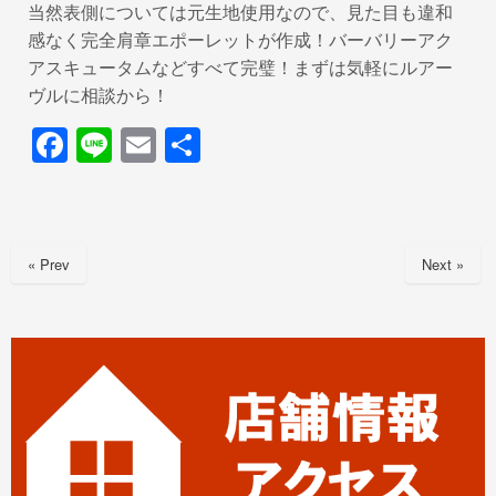
当然表側については元生地使用なので、見た目も違和
感なく完全肩章エポーレットが作成！バーバリーアク
アスキュータムなどすべて完璧！まずは気軽にルアー
ヴルに相談から！
F
Li
E
共
a
n
m
有
c
e
ail
e
« Prev
Next »
b
o
o
k