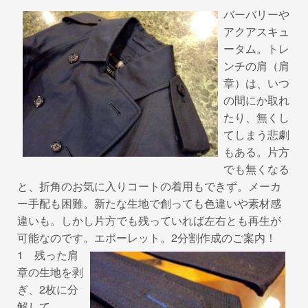
o
バーバリーや
o
アクアスキュ
k
ータム。トレ
ンチの肩（肩
章）は、いつ
の間にか取れ
たり、無くし
てしまう悲劇
もある。片方
でも無くなる
と、折角のお気に入りコートの着用もできず。メーカ
ー手配も困難。新たな生地で創っても色違いや素材感
違いも。しかし片方でも残っていれば左右とも再生が
可能なのです。エポーレット。2分割作成のご案内！
1 残った肩
章の生地を剥
ぎ、2枚に分
解して