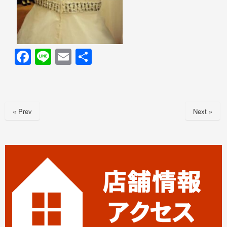
F
Li
E
共
a
n
m
有
c
e
ail
e
« Prev
Next »
b
o
o
k