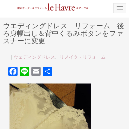
N
a
v
i
ウエディングドレス リフォーム 後
g
ろ身幅出し＆背中くるみボタンをファ
a
t
スナーに変更
i
o
n
|
ウェディングドレス
、
リメイク・リフォーム
F
Li
E
共
a
n
m
有
c
e
ail
e
b
o
o