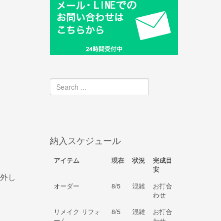
納入スケジュール
アイテム
現在
状況
完成目
安
外し
オーダー
8/5
混雑
お打合
わせ
リメイク リフォ
8/5
混雑
お打合
ーム
わせ