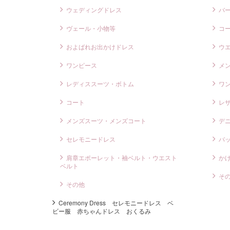
ウェディングドレス
バ
ヴェール・小物等
コ
およばれお出かけドレス
ウ
ワンピース
メ
レディススーツ・ボトム
ワ
コート
レ
メンズスーツ・メンズコート
デ
セレモニードレス
バ
肩章エポーレット・袖ベルト・ウエスト
か
ベルト
そ
その他
Ceremony Dress セレモニードレス ベ
ビー服 赤ちゃんドレス おくるみ