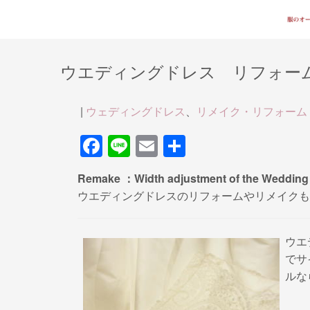
ウエディングドレス リフォー
|
ウェディングドレス
、
リメイク・リフォーム
F
Li
E
共
a
n
m
有
Remake ：Width adjustment of the Wedding
c
e
ail
ウエディングドレスのリフォームやリメイクも
e
b
ウエ
o
でサ
o
ルな
k