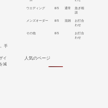
ウエディング
8/5
通常
急ぎ相
談
メンズオーダー
8/5
混雑
お打合
わせ
その他
8/5
お打合
わせ
。手
人気のページ
ザイ
を減