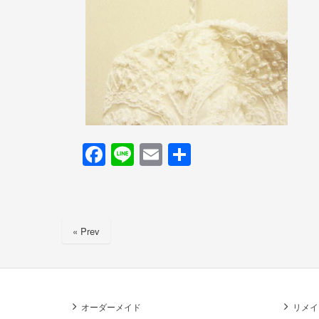
F
Li
E
共
a
n
m
有
c
e
ail
e
« Prev
b
o
o
k
オーダーメイド
リメイ