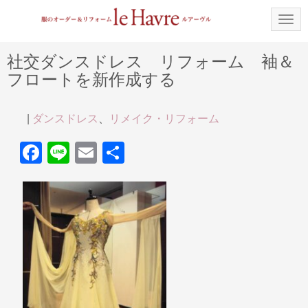
N
a
v
i
社交ダンスドレス リフォーム 袖＆
g
フロートを新作成する
a
t
i
o
|
ダンスドレス
、
リメイク・リフォーム
n
F
Li
E
共
a
n
m
有
c
e
ail
e
b
o
o
k