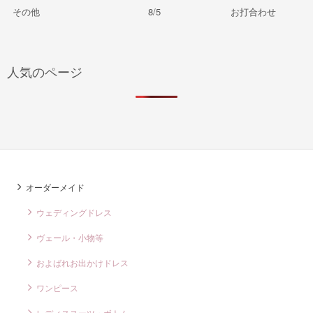
その他
8/5
お打合わせ
人気のページ
オーダーメイド
ウェディングドレス
ヴェール・小物等
およばれお出かけドレス
ワンピース
レディススーツ・ボトム