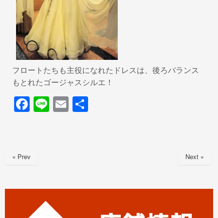
フロートたちも主役になれたドレスは、後ろバランス
もとれたゴージャスシルエ！
F
Li
E
共
a
n
m
有
c
e
ail
e
« Prev
Next »
b
o
o
k